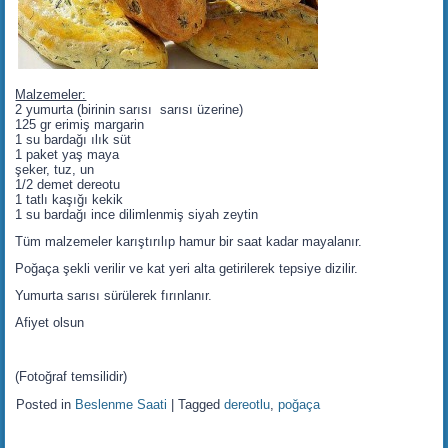
Malzemeler:
2 yumurta (birinin sarısı sarısı üzerine)
125 gr erimiş margarin
1 su bardağı ılık süt
1 paket yaş maya
şeker, tuz, un
1/2 demet dereotu
1 tatlı kaşığı kekik
1 su bardağı ince dilimlenmiş siyah zeytin
Tüm malzemeler karıştırılıp hamur bir saat kadar mayalanır.
Poğaça şekli verilir ve kat yeri alta getirilerek tepsiye dizilir.
Yumurta sarısı sürülerek fırınlanır.
Afiyet olsun
(Fotoğraf temsilidir)
Posted in
Beslenme Saati
|
Tagged
dereotlu
,
poğaça