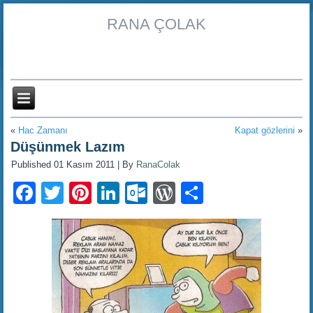
RANA ÇOLAK
«
Hac Zamanı
Kapat gözlerini
»
Düşünmek Lazım
Published
01 Kasım 2011
|
By
RanaColak
Facebook
Twitter
Pinterest
LinkedIn
Outlook.com
WordPress
Share