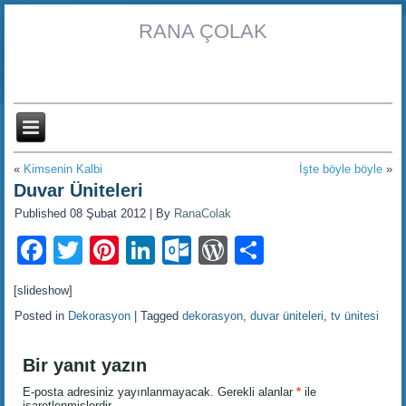
RANA ÇOLAK
«
Kimsenin Kalbi
İşte böyle böyle
»
Duvar Üniteleri
Published
08 Şubat 2012
|
By
RanaColak
Facebook
Twitter
Pinterest
LinkedIn
Outlook.com
WordPress
Share
[slideshow]
Posted in
Dekorasyon
|
Tagged
dekorasyon
,
duvar üniteleri
,
tv ünitesi
Bir yanıt yazın
E-posta adresiniz yayınlanmayacak.
Gerekli alanlar
*
ile
işaretlenmişlerdir