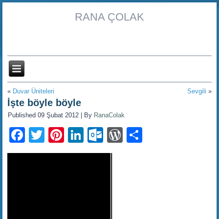
RANA ÇOLAK
«
Duvar Üniteleri
Sevgili
»
İşte böyle böyle
Published
09 Şubat 2012
|
By
RanaColak
Facebook
Twitter
Pinterest
LinkedIn
Outlook.com
WordPress
Share