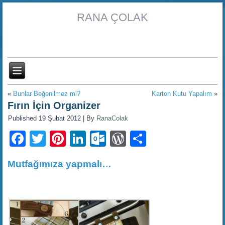
RANA ÇOLAK
«
Bunlar Beğenilmez mi?
Karton Kutu Yapalım
»
Fırın İçin Organizer
Published
19 Şubat 2012
|
By
RanaColak
Facebook
Twitter
Pinterest
LinkedIn
Outlook.com
WordPress
Share
Mutfağımıza yapmalı…