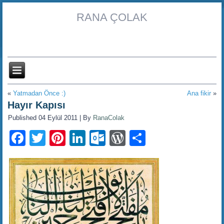
RANA ÇOLAK
«
Yatmadan Önce :)
Ana fikir
»
Hayır Kapısı
Published
04 Eylül 2011
|
By
RanaColak
Facebook
Twitter
Pinterest
LinkedIn
Outlook.com
WordPress
Share