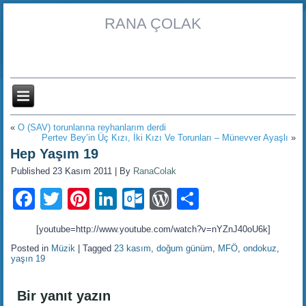
RANA ÇOLAK
«
O (SAV) torunlarına reyhanlarım derdi
Pertev Bey’in Üç Kızı, İki Kızı Ve Torunları – Münevver Ayaşlı
»
Hep Yaşım 19
Published
23 Kasım 2011
|
By
RanaColak
Facebook
Twitter
Pinterest
LinkedIn
Outlook.com
WordPress
Share
[youtube=http://www.youtube.com/watch?v=nYZnJ40oU6k]
Posted in
Müzik
|
Tagged
23 kasım
,
doğum günüm
,
MFÖ
,
ondokuz
,
yaşın 19
Bir yanıt yazın