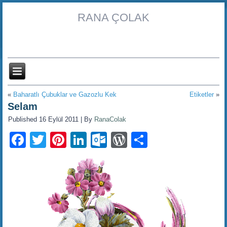
RANA ÇOLAK
«
Baharatlı Çubuklar ve Gazozlu Kek
Etiketler
»
Selam
Published
16 Eylül 2011
|
By
RanaColak
Facebook
Twitter
Pinterest
LinkedIn
Outlook.com
WordPress
Share