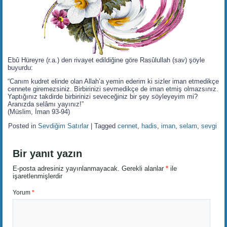
Ebû Hüreyre (r.a.) den rivayet edildiğine göre Rasûlullah (sav) şöyle
buyurdu:
“Canım kudret elinde olan Allah’a yemin ederim ki sizler iman etmedikçe
cennete giremezsiniz. Birbirinizi sevmedikçe de iman etmiş olmazsınız.
Yaptığınız takdirde birbirinizi seveceğiniz bir şey söyleyeyim mi?
Aranızda selâmı yayınız!”
(Müslim, İman 93-94)
Posted in
Sevdiğim Satırlar
|
Tagged
cennet
,
hadis
,
iman
,
selam
,
sevgi
Bir yanıt yazın
E-posta adresiniz yayınlanmayacak.
Gerekli alanlar
*
ile
işaretlenmişlerdir
Yorum
*