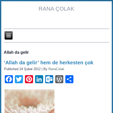
RANA ÇOLAK
Allah da gelir
‘Allah da gelir’ hem de herkesten çok
Published
24 Şubat 2012
|
By
RanaColak
Facebook
Twitter
Pinterest
LinkedIn
Outlook.com
WordPress
Share