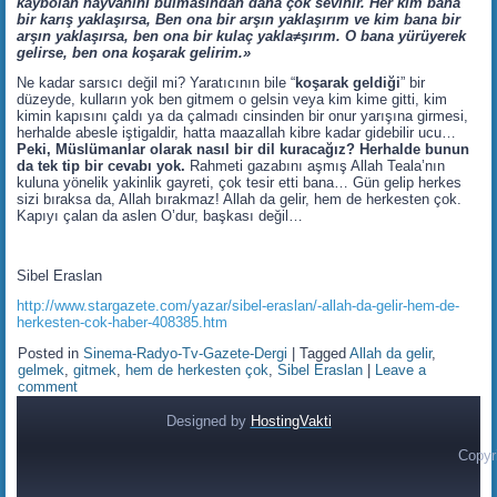
kaybolan hayvanını bulmasından daha çok sevinir. Her kim bana
bir karış yaklaşırsa, Ben ona bir arşın yaklaşırım ve kim bana bir
arşın yaklaşırsa, ben ona bir kulaç yakla≠şırım. O bana yürüyerek
gelirse, ben ona koşarak gelirim.»
Ne kadar sarsıcı değil mi? Yaratıcının bile “
koşarak geldiği
” bir
düzeyde, kulların yok ben gitmem o gelsin veya kim kime gitti, kim
kimin kapısını çaldı ya da çalmadı cinsinden bir onur yarışına girmesi,
herhalde abesle iştigaldir, hatta maazallah kibre kadar gidebilir ucu…
Peki, Müslümanlar olarak nasıl bir dil kuracağız? Herhalde bunun
da tek tip bir cevabı yok.
Rahmeti gazabını aşmış Allah Teala’nın
kuluna yönelik yakinlik gayreti, çok tesir etti bana… Gün gelip herkes
sizi bıraksa da, Allah bırakmaz! Allah da gelir, hem de herkesten çok.
Kapıyı çalan da aslen O’dur, başkası değil…
Sibel Eraslan
http://www.stargazete.com/yazar/sibel-eraslan/-allah-da-gelir-hem-de-
herkesten-cok-haber-408385.htm
Posted in
Sinema-Radyo-Tv-Gazete-Dergi
|
Tagged
Allah da gelir
,
gelmek
,
gitmek
,
hem de herkesten çok
,
Sibel Eraslan
|
Leave a
comment
Designed by
HostingVakti
Copyr