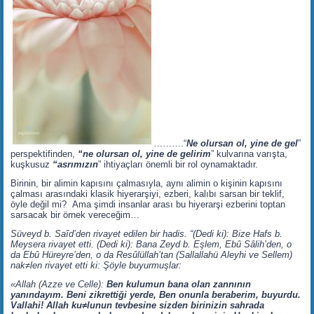
……….“
Ne olursan ol, yine de gel
”
perspektifinden,
“ne olursan ol, yine de gelirim
” kulvarına varışta,
kuşkusuz
“asrımızın
” ihtiyaçları önemli bir rol oynamaktadır.
Birinin, bir alimin kapısını çalmasıyla, aynı alimin o kişinin kapısını
çalması arasındaki klasik hiyerarşiyi, ezberi, kalıbı sarsan bir teklif,
öyle değil mi? Ama şimdi insanlar arası bu hiyerarşi ezberini toptan
sarsacak bir örnek vereceğim…
Süveyd b. Saîd’den rivayet edilen bir hadis. “(Dedi ki): Bize Hafs b.
Meysera rivayet etti. (Dedi ki): Bana Zeyd b. Eşlem, Ebû Sâlih’den, o
da Ebû Hüreyre’den, o da Resûlüllah’tan (Sallallahü Aleyhi ve Sellem)
nak≠len rivayet etti ki: Şöyle buyurmuşlar:
«Allah (Azze ve Celle):
Ben kulumun bana olan zannının
yanındayım. Beni zikrettiği yerde, Ben onunla beraberim, buyurdu.
Vallahi! Allah ku≠lunun tevbesine sizden birinizin sahrada