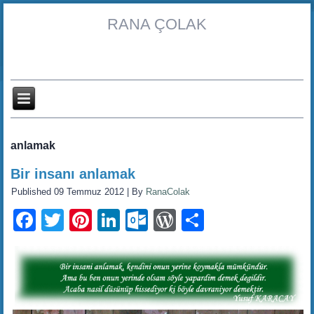
RANA ÇOLAK
anlamak
Bir insanı anlamak
Published
09 Temmuz 2012
|
By
RanaColak
Facebook
Twitter
Pinterest
LinkedIn
Outlook.com
WordPress
Share