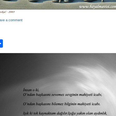
ave a comment
n
ook.com
ordPress
Share