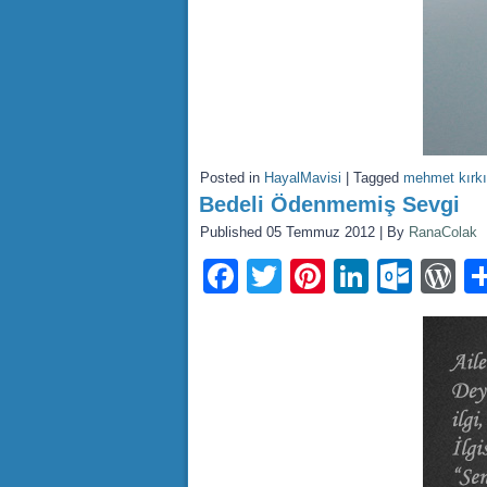
Posted in
HayalMavisi
|
Tagged
mehmet kırkı
Bedeli Ödenmemiş Sevgi
Published
05 Temmuz 2012
|
By
RanaColak
Facebook
Twitter
Pinterest
LinkedI
Outl
W