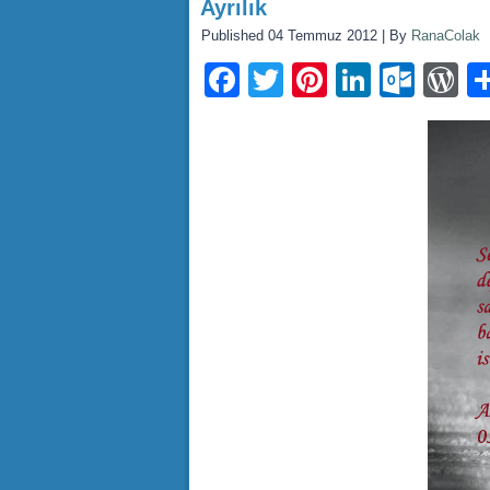
Ayrılık
Published
04 Temmuz 2012
|
By
RanaColak
Facebook
Twitter
Pinterest
LinkedI
Outl
W