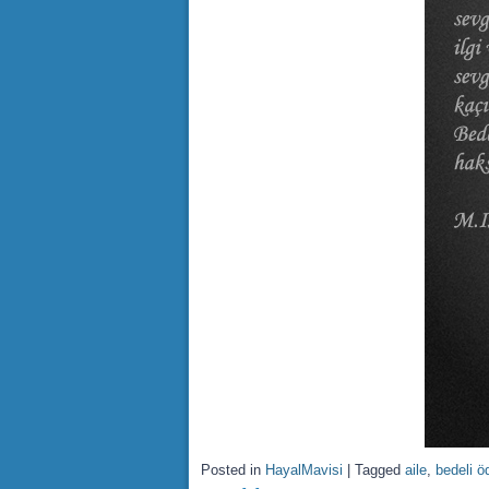
Posted in
HayalMavisi
|
Tagged
aile
,
bedeli 