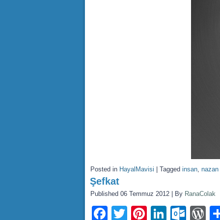
Posted in
HayalMavisi
|
Tagged
insan
,
nazan 
Şefkat
Published
06 Temmuz 2012
|
By
RanaColak
Facebook
Twitter
Pinterest
LinkedI
Outl
W