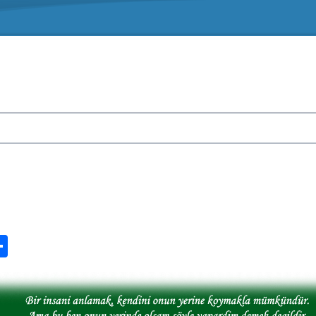
n
ook.com
ordPress
Share