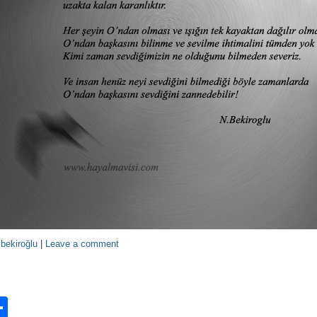
bekiroğlu
|
Leave a comment
n
ook.com
ordPress
Share