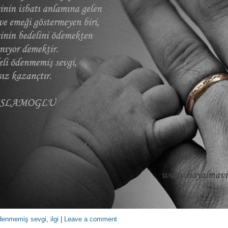
ödenmemiş sevgi
,
ilgi
|
Leave a comment