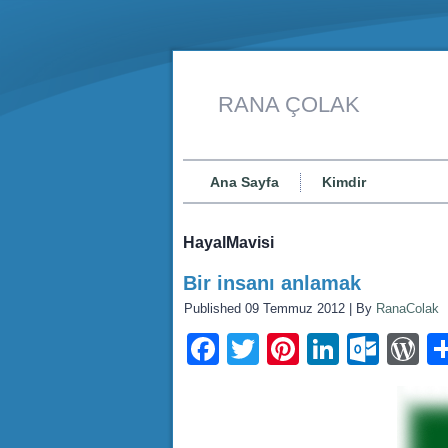
RANA ÇOLAK
Ana Sayfa
Kimdir
HayalMavisi
Bir insanı anlamak
Published
09 Temmuz 2012
|
By
RanaColak
Facebook
Twitter
Pinterest
LinkedI
Outl
W