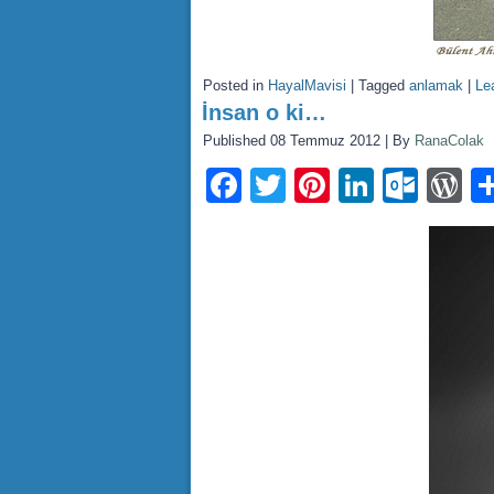
Posted in
HayalMavisi
|
Tagged
anlamak
|
Le
İnsan o ki…
Published
08 Temmuz 2012
|
By
RanaColak
Facebook
Twitter
Pinterest
LinkedI
Outl
W