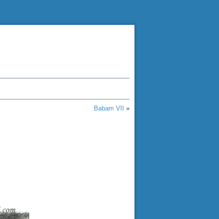
Babam VII
»