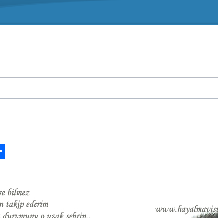
n
ook.com
ordPress
Share