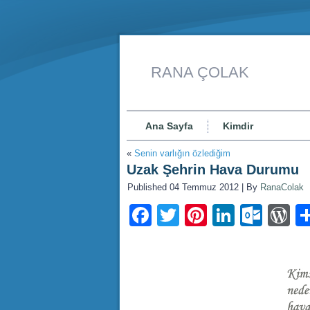
RANA ÇOLAK
Ana Sayfa
Kimdir
«
Senin varlığın özlediğim
Uzak Şehrin Hava Durumu
Published
04 Temmuz 2012
|
By
RanaColak
Facebook
Twitter
Pinterest
LinkedI
Outl
W