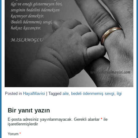
Posted in
HayalMavisi
|
Tagged
aile
,
bedeli ödenmemiş sevgi
,
ilgi
Bir yanıt yazın
E-posta adresiniz yayınlanmayacak.
Gerekli alanlar
*
ile
işaretlenmişlerdir
Yorum
*