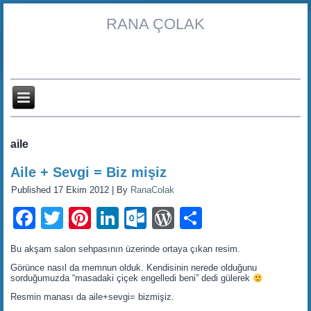
RANA ÇOLAK
aile
Aile + Sevgi = Biz mişiz
Published
17 Ekim 2012
|
By
RanaColak
Facebook
Twitter
Pinterest
LinkedIn
Outlook.com
WordPress
Share
Bu akşam salon sehpasının üzerinde ortaya çıkan resim.
Görünce nasıl da memnun olduk. Kendisinin nerede olduğunu
sorduğumuzda “masadaki çiçek engelledi beni” dedi gülerek
Resmin manası da aile+sevgi= bizmişiz.