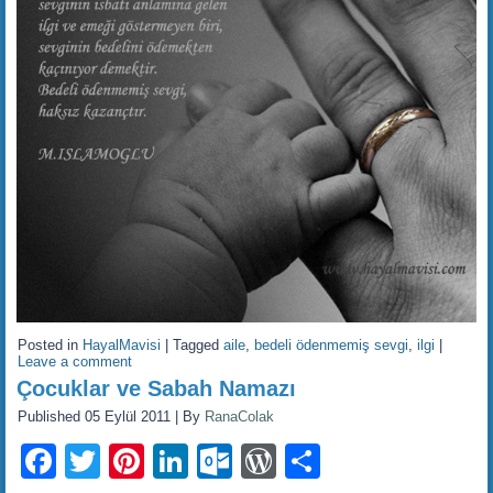
Posted in
HayalMavisi
|
Tagged
aile
,
bedeli ödenmemiş sevgi
,
ilgi
|
Leave a comment
Çocuklar ve Sabah Namazı
Published
05 Eylül 2011
|
By
RanaColak
Facebook
Twitter
Pinterest
LinkedIn
Outlook.com
WordPress
Share