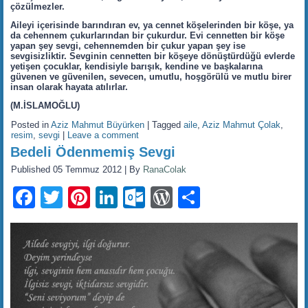
çözülmezler.
Aileyi içerisinde barındıran ev, ya cennet köşelerinden bir köşe, ya
da cehennem çukurlarından bir çukurdur. Evi cennetten bir köşe
yapan şey sevgi, cehennemden bir çukur yapan şey ise
sevgisizliktir. Sevginin cennetten bir köşeye dönüştürdüğü evlerde
yetişen çocuklar, kendisiyle barışık, kendine ve başkalarına
güvenen ve güvenilen, sevecen, umutlu, hoşgörülü ve mutlu birer
insan olarak hayata atılırlar.
(M.İSLAMOĞLU)
Posted in
Aziz Mahmut Büyürken
|
Tagged
aile
,
Aziz Mahmut Çolak
,
resim
,
sevgi
|
Leave a comment
Bedeli Ödenmemiş Sevgi
Published
05 Temmuz 2012
|
By
RanaColak
Facebook
Twitter
Pinterest
LinkedIn
Outlook.com
WordPress
Share