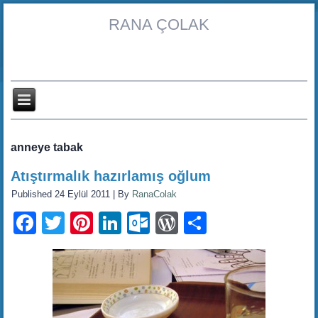
RANA ÇOLAK
anneye tabak
Atıştırmalık hazırlamış oğlum
Published
24 Eylül 2011
|
By
RanaColak
Facebook
Twitter
Pinterest
LinkedIn
Outlook.com
WordPress
Share