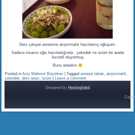
Ders çalışan annesine atıştırmalık hazırlamış oğluşum.
Sadece insanın oğlu hazırladığında , çekirdek ve üzüm bir arada
lezzetli oluyormuş.
Bunu anladım
Posted in
Aziz Mahmut Büyürken
|
Tagged
anneye tabak
,
atıştırmalık
,
çekirdek
,
ders arası
,
üzüm
|
Leave a comment
Designed by
HostingVakti
Copyr