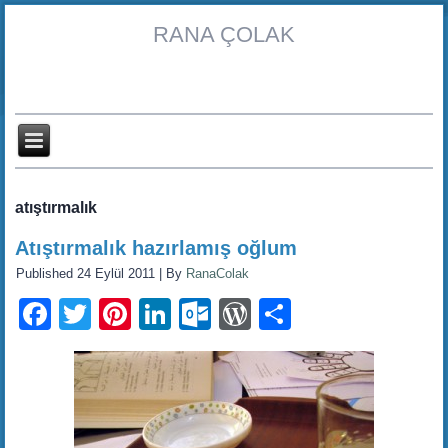
RANA ÇOLAK
atıştırmalık
Atıştırmalık hazırlamış oğlum
Published
24 Eylül 2011
|
By
RanaColak
Facebook
Twitter
Pinterest
LinkedIn
Outlook.com
WordPress
Share