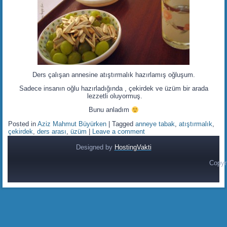
Ders çalışan annesine atıştırmalık hazırlamış oğluşum.
Sadece insanın oğlu hazırladığında , çekirdek ve üzüm bir arada
lezzetli oluyormuş.
Bunu anladım
Posted in
Aziz Mahmut Büyürken
|
Tagged
anneye tabak
,
atıştırmalık
,
çekirdek
,
ders arası
,
üzüm
|
Leave a comment
Designed by
HostingVakti
Copyr