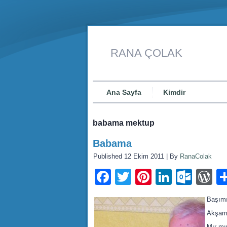
RANA ÇOLAK
Ana Sayfa
Kimdir
babama mektup
Babama
Published
12 Ekim 2011
|
By
RanaColak
Facebook
Twitter
Pinterest
LinkedI
Outl
W
Başımı
Akşamı
Mır mı