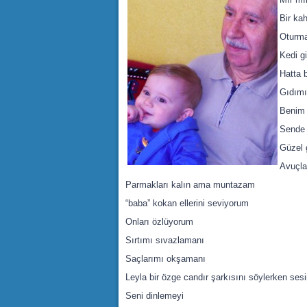
Bir ka
Oturm
Kedi gi
Hatta b
Gıdımı
Benim 
Sende 
Güzel 
Avuçla
Parmakları kalın ama muntazam
“baba” kokan ellerini seviyorum
Onları özlüyorum
Sırtımı sıvazlamanı
Saçlarımı okşamanı
Leyla bir özge candır şarkısını söylerken sesin
Seni dinlemeyi