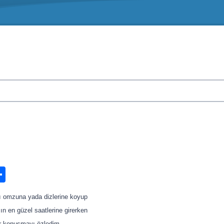
n
ook.com
ordPress
Share
 omzuna yada dizlerine koyup
n en güzel saatlerine girerken
r konuşmayı özledim…