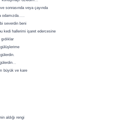
hve sonrasında veya çayında
a odamızda…..
bi severdin beni
u kedi hallerimi işaret edercesine
 gıdıklar
gülüşlerime
gülerdin.
gülerdin…
rı büyük ve kare
in aldığı rengi