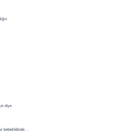
dığın
sun diye
tur bebekliğinde…