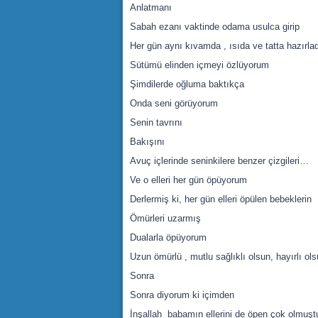
Anlatmanı
Sabah ezanı vaktinde odama usulca girip
Her gün aynı kıvamda , ısıda ve tatta hazırla
Sütümü elinden içmeyi özlüyorum
Şimdilerde oğluma baktıkça
Onda seni görüyorum
Senin tavrını
Bakışını
Avuç içlerinde seninkilere benzer çizgileri…
Ve o elleri her gün öpüyorum
Derlermiş ki, her gün elleri öpülen bebeklerin
Ömürleri uzarmış
Dualarla öpüyorum
Uzun ömürlü , mutlu sağlıklı olsun, hayırlı ol
Sonra
Sonra diyorum ki içimden
İnşallah babamın ellerini de öpen çok olmuş