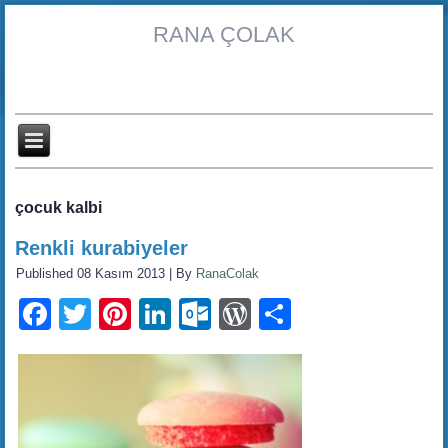
RANA ÇOLAK
çocuk kalbi
Renkli kurabiyeler
Published
08 Kasım 2013
|
By
RanaColak
Facebook
Twitter
Pinterest
LinkedIn
Outlook.com
WordPress
Share