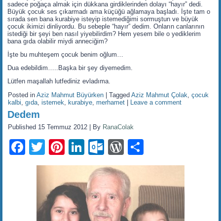
sadece poğaça almak için dükkana girdiklerinden dolayı “hayır” dedi.
Büyük çocuk ses çıkarmadı ama küçüğü ağlamaya başladı. İşte tam o
sırada sen bana kurabiye isteyip istemediğimi sormuştun ve büyük
çocuk ikimizi dinliyordu. Bu sebeple “hayır” dedim. Onların canlarının
istediği bir şeyi ben nasıl yiyebilirdim? Hem yesem bile o yediklerim
bana gıda olabilir miydi anneciğim?
İşte bu muhteşem çocuk benim oğlum…
Dua edebildim…..Başka bir şey diyemedim.
Lütfen maşallah lutfediniz evladıma.
Posted in
Aziz Mahmut Büyürken
|
Tagged
Aziz Mahmut Çolak
,
çocuk
kalbi
,
gıda
,
istemek
,
kurabiye
,
merhamet
|
Leave a comment
Dedem
Published
15 Temmuz 2012
|
By
RanaColak
Facebook
Twitter
Pinterest
LinkedIn
Outlook.com
WordPress
Share