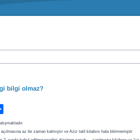
i bilgi olmaz?
n
ook.com
ordPress
Share
çalışmaktadır.
çılmasına az bir zaman kalmıştır ve Aziz tatil kitabını hala bitirmemiştir.
en 2. sınıfa kabul edilmeyeceğini düşünen çocuk , sarılmıştır kitabına ve “ya 