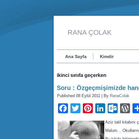
RANA ÇOLAK
Ana Sayfa
Kimdir
ikinci sınıfa geçerken
Soru : Özgeçmişimizde hang
Published
08 Eylül 2011
|
By
RanaColak
Facebook
Twitter
Pinterest
LinkedI
Outl
W
Aziz tatil kitabını 
Malum… Okulların a
Bu kitabı bitirmed