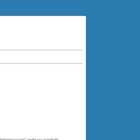
bitiremezsem” endişesi içindedir.