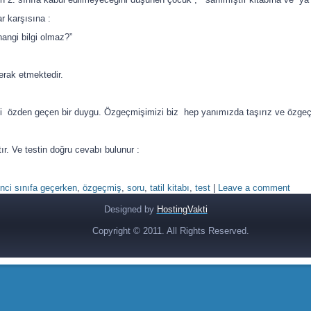
ar karşısına :
angi bilgi olmaz?”
rak etmektedir.
 özden geçen bir duygu. Özgeçmişimizi biz hep yanımızda taşırız ve özgeçmi
r. Ve testin doğru cevabı bulunur :
inci sınıfa geçerken
,
özgeçmiş
,
soru
,
tatil kitabı
,
test
|
Leave a comment
Designed by
HostingVakti
Copyright © 2011. All Rights Reserved.