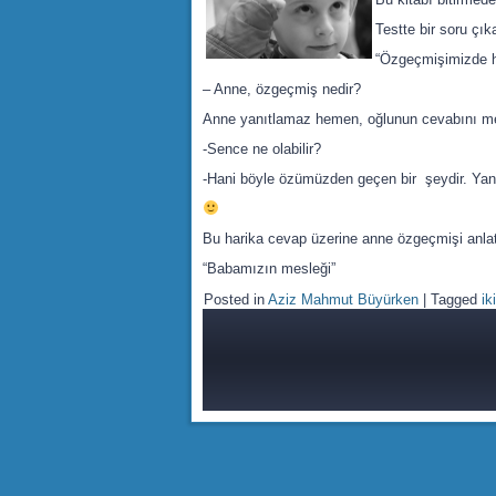
Testte bir soru çık
“Özgeçmişimizde h
– Anne, özgeçmiş nedir?
Anne yanıtlamaz hemen, oğlunun cevabını me
-Sence ne olabilir?
-Hani böyle özümüzden geçen bir şeydir. Yani
Bu harika cevap üzerine anne özgeçmişi anlatı
“Babamızın mesleği”
Posted in
Aziz Mahmut Büyürken
|
Tagged
ik