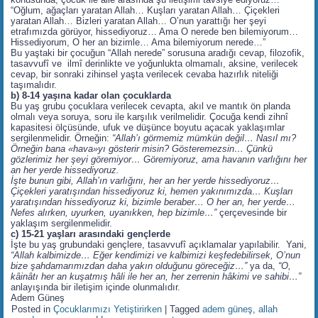
“Oğlum, ağaçları yaratan Allah… Kuşları yaratan Allah… Çiçekleri
yaratan Allah… Bizleri yaratan Allah… O’nun yarattığı her şeyi
etrafımızda görüyor, hissediyoruz… Ama O nerede ben bilemiyorum…
Hissediyorum, O her an bizimle… Ama bilemiyorum nerede…”
Bu yaştaki bir çocuğun “Allah nerede” sorusuna aradığı cevap, filozofik,
tasavvufî ve ilmî derinlikte ve yoğunlukta olmamalı, aksine, verilecek
cevap, bir sonraki zihinsel yaşta verilecek cevaba hazırlık niteliği
taşımalıdır.
b) 8-14 yaşına kadar olan çocuklarda
Bu yaş grubu çocuklara verilecek cevapta, akıl ve mantık ön planda
olmalı veya soruya, soru ile karşılık verilmelidir. Çocuğa kendi zihnî
kapasitesi ölçüsünde, ufuk ve düşünce boyutu açacak yaklaşımlar
sergilenmelidir. Örneğin:
“Allah’ı görmemiz mümkün değil… Nasıl mı?
Örneğin bana «hava»yı gösterir misin? Gösteremezsin… Çünkü
gözlerimiz her şeyi göremiyor… Göremiyoruz, ama havanın varlığını her
an her yerde hissediyoruz.
İşte bunun gibi, Allah’ın varlığını, her an her yerde hissediyoruz…
Çiçekleri yaratışından hissediyoruz ki, hemen yakınımızda… Kuşları
yaratışından hissediyoruz ki, bizimle beraber… O her an, her yerde…
Nefes alırken, uyurken, uyanıkken, hep bizimle…”
çerçevesinde bir
yaklaşım sergilenmelidir.
c) 15-21 yaşları arasındaki gençlerde
İşte bu yaş grubundaki gençlere, tasavvufî açıklamalar yapılabilir. Yani,
“Allah kalbimizde… Eğer kendimizi ve kalbimizi keşfedebilirsek, O’nun
bize şahdamarımızdan daha yakın olduğunu göreceğiz…”
ya da,
“O,
kâinâtı her an kuşatmış hâli ile her an, her zerrenin hâkimi ve sahibi…”
anlayışında bir iletişim içinde olunmalıdır.
Adem Güneş
Posted in
Çocuklarımızı Yetiştirirken
|
Tagged
adem güneş
,
allah