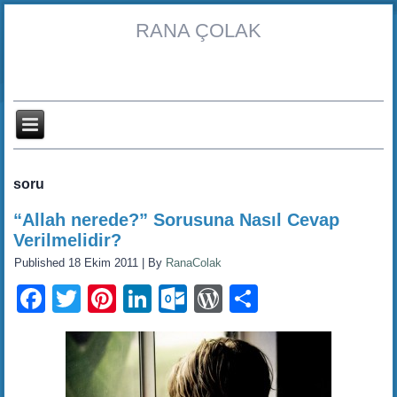
RANA ÇOLAK
soru
“Allah nerede?” Sorusuna Nasıl Cevap
Verilmelidir?
Published
18 Ekim 2011
|
By
RanaColak
Facebook
Twitter
Pinterest
LinkedIn
Outlook.com
WordPress
Share