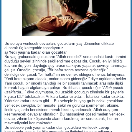
Bu soruya verilecek cevapları, çocukların yaş dönemleri dikkate
alınarak üç kategoride toparlıyoruz.
a) Yedi yaşına kadar olan çocuklar
Bu yaş grubundaki çocukların “Allah nerede?” sorusundaki kastı, ismini
duyduğu şeyleri zihninde şekillendirme çabasıdır. Çocuk, en iyi bildiği
kavram ile, yeni duyduğu şey arasında kıyas yaparak çevreyi tanımaya
çalışır. Örneğin, çocuğa, “Bir hafta sonra teyzene gideceğiz.”
denildiğinde, çocuk “bir hafta”nın ne demek olduğunu henüz bilmiyorsa,
“Yedi kere akşam olacak, ondan sonra gideceğiz.” diye açıklama bekler.
Yani çocuk, bir önceki tanıdığı ile bir sonraki tanınacak arasında ilişki
kurarak hayatı algılamaya çalışır. Bu itibarla, çocuk eğer
“Allah çoook
uzaklarda…”
diye duymuşsa, bu uzaklık çocuğun zihninde bir şeylerle
kıyasa tâbî tutulacaktır. Ankara kadar uzakta… İstanbul kadar uzakta…
Yıldızlar kadar uzakta gibi… Bu sebeple bu yaş grubundaki çocuklara
verilecek cevaplar, bir mesafe, şekil ve görüntü içermemeli, aksine,
ileriki yaşlarda kendisinde merak hissi uyandıracak, Allah arayışını
kesmeyecek cevaplar olmalıdır. Bu hassasiyet gözetilmeden verilecek
cevap, zihnin bir köşesinde alarmı kurulmuş bir soru olarak, her an
mevcudiyetini korumaktadır.
Bu sebeple yedi yaşına kadar olan çocuklara verilecek cevap
konusunda, çocuk ile âile arasında şu iletişimi tavsiye ediyoruz…