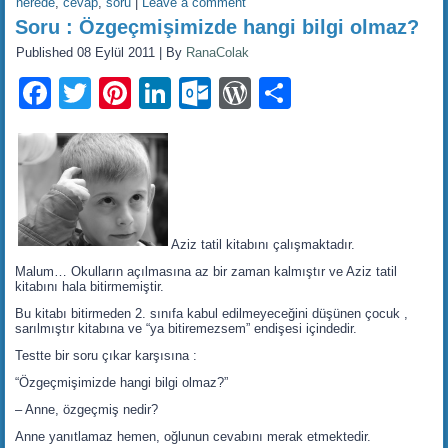
nerede
,
cevap
,
soru
|
Leave a comment
Soru : Özgeçmişimizde hangi bilgi olmaz?
Published
08 Eylül 2011
|
By
RanaColak
Facebook
Twitter
Pinterest
LinkedIn
Outlook.com
WordPress
Share
Aziz tatil kitabını çalışmaktadır.
Malum… Okulların açılmasına az bir zaman kalmıştır ve Aziz tatil
kitabını hala bitirmemiştir.
Bu kitabı bitirmeden 2. sınıfa kabul edilmeyeceğini düşünen çocuk ,
sarılmıştır kitabına ve “ya bitiremezsem” endişesi içindedir.
Testte bir soru çıkar karşısına :
“Özgeçmişimizde hangi bilgi olmaz?”
– Anne, özgeçmiş nedir?
Anne yanıtlamaz hemen, oğlunun cevabını merak etmektedir.