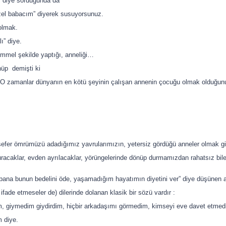
m” diye sorduğunda da
zel babacım” diyerek susuyorsunuz.
olmak.
ı” diye.
mmel şekilde yaptığı, anneliği…
nüp demişti ki
 O zamanlar dünyanın en kötü şeyinin çalışan annenin çocuğu olmak olduğun
 sefer ömrümüzü adadığımız yavrularımızın, yetersiz gördüğü anneler olmak gi
racaklar, evden ayrılacaklar, yörüngelerinde dönüp durmamızdan rahatsız bile
ana bunun bedelini öde, yaşamadığım hayatımın diyetini ver” diye düşünen 
fade etmeseler de) dilerinde dolanan klasik bir sözü vardır :
m, giymedim giydirdim, hiçbir arkadaşımı görmedim, kimseyi eve davet etmed
 diye.