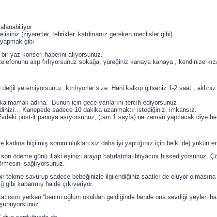
alanabiliyor
isiniz (ziyaretler, tebrikler, katılmanız gereken meclisler gibi)
 yapmak gibi
 bir yaz konseri haberini alıyorsunuz.
 telefonunu alıp fırlıyorsunuz sokağa, yüreğiniz kanaya kanaya , kendinize k
n değil yetemiyorsunuz, kırılıyorlar size. Hani kalkıp gitseniz 1-2 saat , aklın
kalmamak adına. Bunun için gece yarılarını tercih ediyorsunuz
dinizi… Kanepede sadece 10 dakika uzanmaktır istediğiniz, imkansız.
deki post-it panoya asıyorsunuz; (tam 1 sayfa) ne zaman yapılacak diye he
kadına biçilmiş sorumlulukları siz daha iyi yaptığınız için belki de) yükün en
iz son ödeme günü illaki eşinizi arayıp hatırlatma ihtiyacını hissediyorsunuz. 
örmesini sağlıyorsunuz.
ir tekme savurup sadece bebeğinizle ilgilendiğiniz saatler de oluyor olmasına
ığ gibi kabarmış halde çıkıveriyor.
tatlısını yerken “benim oğlum okuldan geldiğinde bende ona sevdiği şeyleri ha
şünüyorsunuz.