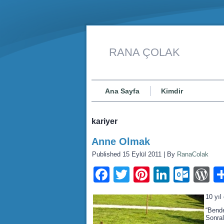
RANA ÇOLAK
Ana Sayfa
Kimdir
kariyer
Anne Olmak
Published
15 Eylül 2011
|
By
RanaColak
Facebook
Twitter
Pinterest
LinkedI
Outl
W
10 yıl
“Bende
Sonral