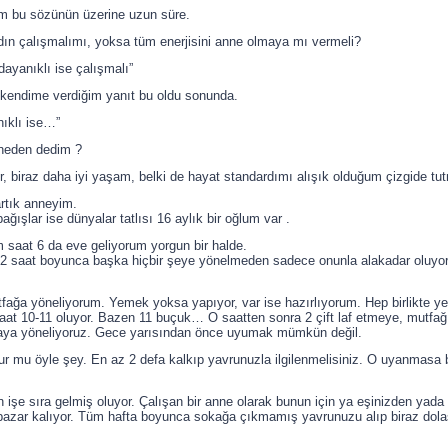
m bu sözünün üzerine uzun süre.
dın çalışmalımı, yoksa tüm enerjisini anne olmaya mı vermeli?
dayanıklı ise çalışmalı”
kendime verdiğim yanıt bu oldu sonunda.
ıklı ise…”
neden dedim ?
r, biraz daha iyi yaşam, belki de hayat standardımı alışık olduğum çizgide 
rtık anneyim.
bağışlar ise dünyalar tatlısı 16 aylık bir oğlum var .
saat 6 da eve geliyorum yorgun bir halde.
2 saat boyunca başka hiçbir şeye yönelmeden sadece onunla alakadar oluyor
tfağa yöneliyorum. Yemek yoksa yapıyor, var ise hazırlıyorum. Hep birlikte ye
 Saat 10-11 oluyor. Bazen 11 buçuk… O saatten sonra 2 çift laf etmeye, mutfa
maya yöneliyoruz. Gece yarısından önce uyumak mümkün değil.
r mu öyle şey. En az 2 defa kalkıp yavrunuzla ilgilenmelisiniz. O uyanmasa b
len işe sıra gelmiş oluyor. Çalışan bir anne olarak bunun için ya eşinizden yada
azar kalıyor. Tüm hafta boyunca sokağa çıkmamış yavrunuzu alıp biraz dolaşıy