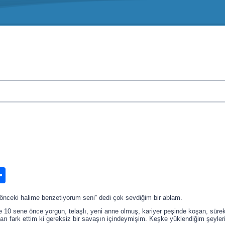
n
ook.com
ordPress
Share
 önceki halime benzetiyorum seni” dedi çok sevdiğim bir ablam.
 10 sene önce yorgun, telaşlı, yeni anne olmuş, kariyer peşinde koşan, sürek
arı fark ettim ki gereksiz bir savaşın içindeymişim. Keşke yüklendiğim şeyler