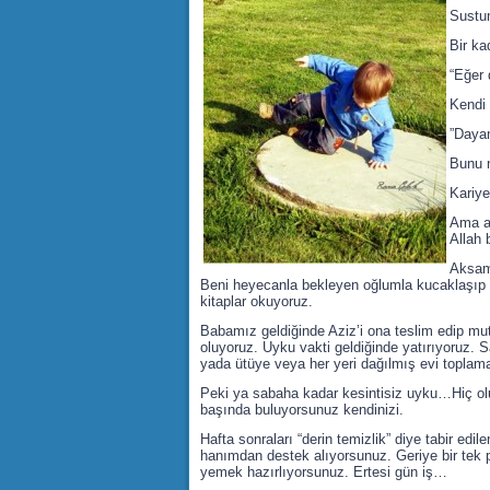
Sustu
Bir ka
“Eğer 
Kendi 
”Dayan
Bunu 
Kariye
Ama a
Allah 
Aksam 
Beni heyecanla bekleyen oğlumla kucaklaşıp 
kitaplar okuyoruz.
Babamız geldiğinde Aziz’i ona teslim edip mu
oluyoruz. Uyku vakti geldiğinde yatırıyoruz.
yada ütüye veya her yeri dağılmış evi topla
Peki ya sabaha kadar kesintisiz uyku…Hiç olu
başında buluyorsunuz kendinizi.
Hafta sonraları “derin temizlik” diye tabir edi
hanımdan destek alıyorsunuz. Geriye bir tek p
yemek hazırlıyorsunuz. Ertesi gün iş…