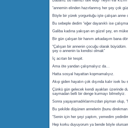
Babanız bu halinizi fark edip “neyin var kızı
“annemin elinden hazırlanmış her şey çok gü
Böyle bir yürek yorgunluğu işte çalışan anne 
Bu sebeple dedim “eğer dayanıklı ise çalışmal
Galiba kadına yakışan en güzel şey, en müke
Bir gün çalışan bir hanım arkadaşım bana dö
“Çalışan bir annenin çocuğu olarak büyüdüm.
şey o annenin ta kendisi olmak”
İç acıtan bir tespit.
Ama öte yandan çalışmalıyız da…
Hatta sosyal hayattan kopmamalıyız.
Akıp giden hayatın çok dışında kalır isek bu
Çünkü gün gelecek kendi ayakları üzerinde du
saymadan belli bir denge kurmayı bilmeliyiz.
Sonra yaşayamadıklarımızdan pişman olup, “b
Bu şekilde düşünen annelerin (bunu direkman i
“Senin için her şeyi yaptım, yemedim yedirdi
Hep korku duyuyorum ya bende böyle olursam