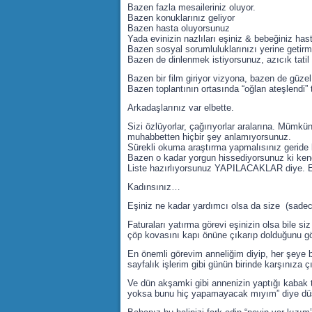
Bazen fazla mesaileriniz oluyor.
Bazen konuklarınız geliyor
Bazen hasta oluyorsunuz
Yada evinizin nazlıları eşiniz & bebeğiniz hast
Bazen sosyal sorumluluklarınızı yerine getirmel
Bazen de dinlenmek istiyorsunuz, azıcık tatil
Bazen bir film giriyor vizyona, bazen de güzel
Bazen toplantının ortasında “oğlan ateşlendi”
Arkadaşlarınız var elbette.
Sizi özlüyorlar, çağırıyorlar aralarına. Mümkü
muhabbetten hiçbir şey anlamıyorsunuz.
Sürekli okuma araştırma yapmalısınız geride 
Bazen o kadar yorgun hissediyorsunuz ki ken
Liste hazırlıyorsunuz YAPILACAKLAR diye. Ev
Kadınsınız…
Eşiniz ne kadar yardımcı olsa da size (sadece 
Faturaları yatırma görevi eşinizin olsa bile s
çöp kovasını kapı önüne çıkarıp dolduğunu g
En önemli görevim anneliğim diyip, her şeye b
sayfalık işlerim gibi günün birinde karşınıza ç
Ve dün akşamki gibi annenizin yaptığı kabak 
yoksa bunu hiç yapamayacak mıyım” diye dü