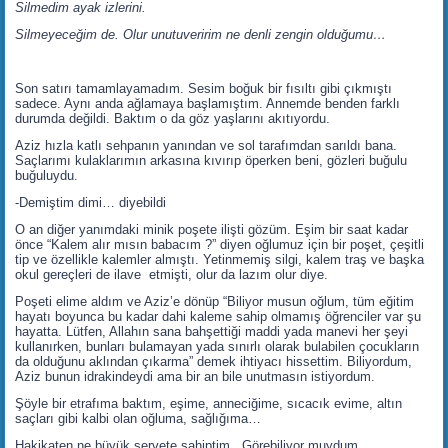
Silmedim ayak izlerini.
Silmeyeceğim de. Olur unutuveririm ne denli zengin olduğumu…
Son satırı tamamlayamadım. Sesim boğuk bir fısıltı gibi çıkmıştı
sadece. Aynı anda ağlamaya başlamıştım. Annemde benden farklı
durumda değildi. Baktım o da göz yaşlarını akıtıyordu.
Aziz hızla katlı sehpanın yanından ve sol tarafımdan sarıldı bana.
Saçlarımı kulaklarımın arkasına kıvırıp öperken beni, gözleri buğulu
buğuluydu.
-Demiştim dimi… diyebildi
O an diğer yanımdaki minik poşete ilişti gözüm. Eşim bir saat kadar
önce “Kalem alır mısın babacım ?” diyen oğlumuz için bir poşet, çeşitli
tip ve özellikle kalemler almıştı. Yetinmemiş silgi, kalem traş ve başka
okul gereçleri de ilave etmişti, olur da lazım olur diye.
Poşeti elime aldım ve Aziz’e dönüp “Biliyor musun oğlum, tüm eğitim
hayatı boyunca bu kadar dahi kaleme sahip olmamış öğrenciler var şu
hayatta. Lütfen, Allahın sana bahşettiği maddi yada manevi her şeyi
kullanırken, bunları bulamayan yada sınırlı olarak bulabilen çocukların
da olduğunu aklından çıkarma” demek ihtiyacı hissettim. Biliyordum,
Aziz bunun idrakindeydi ama bir an bile unutmasın istiyordum.
Şöyle bir etrafıma baktım, eşime, anneciğime, sıcacık evime, altın
saçları gibi kalbi olan oğluma, sağlığıma…
Hakikaten ne büyük servete sahiptim. Görebiliyor muydum