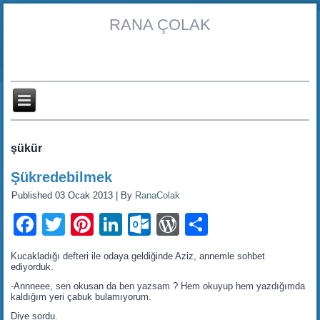
RANA ÇOLAK
şükür
Şükredebilmek
Published
03 Ocak 2013
|
By
RanaColak
Facebook
Twitter
Pinterest
LinkedIn
Outlook.com
WordPress
Share
Kucakladığı defteri ile odaya geldiğinde Aziz, annemle sohbet
ediyorduk.
-Annneee, sen okusan da ben yazsam ? Hem okuyup hem yazdığımda
kaldığım yeri çabuk bulamıyorum.
Diye sordu.