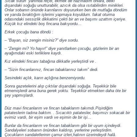
Sıcak sütün yanında reçel, ekmek de hazırladım onlara, belki
dışarıdaki soğuğu unutturabilir, azıcık da olsa ısıtabilirdim minikleri.
Onlar sobanın önünde karınlarını doyururken ben de mutfağa döndüm
ve yarıda bıraktığım işlerimi yapmaya koyuldum. fakat oturma
odasındaki sessizlik dikkatimi çekti bir an ve başımı uzattım içeriye.
Küçük kız elindeki boş fincana bakıyordu…
Erkek çocuğu bana döndü :
– “Bayan, siz zengin misiniz?” diye sordu.
– “Zengin mi? Yo hayır!” diye yanıtlarken çocuğu, gözlerim bir an
ayağımdaki eski terliklere kaydı.
Kız elindeki fincanı tabağına dikkatle yerleştirdi ve .
– “Sizin fincanlarınız, fincan tabaklarınız takım” dedi.
Sesindeki açlık, karın açlığına benzemiyordu.
Sonra gazetelerini alıp çıktılar dışarıdaki soğuğa. Teşekkür bile
etmemişlerdi ama buna gerek yoktu. Teşekkür etmekten daha öte bir
şey yapmışlardı.
Düz mavi fincanlarım ve fincan tabaklarım takımdı.Pişirdiğim
patateslerin tadına baktım. . Sıcacıktı patatesler, başımızı sokacak bir
evimiz vardı, bir eşim vardı ve eşimin de bir işi…
Bunlar da fincanlarım ve fincan tabaklarım gibi bir uyum içindeydi.
Sandalyeleri sobanın önünden kaldırıp, yerlerine yerleştirdim.
Çocukların sandaletlerinin çamur izleri,halının üzerindeydi halâ.