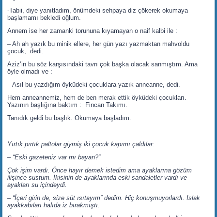
-Tabii, diye yanıtladım, önümdeki sehpaya diz çökerek okumaya
başlamamı bekledi oğlum.
Annem ise her zamanki torununa kıyamayan o naif kalbi ile :
– Ah ah yazık bu minik ellere, her gün yazı yazmaktan mahvoldu
çocuk, dedi.
Aziz’in bu söz karşısındaki tavrı çok başka olacak sanmıştım. Ama
öyle olmadı ve :
– Asıl bu yazdığım öyküdeki çocuklara yazık anneanne, dedi.
Hem anneannemiz, hem de ben merak ettik öyküdeki çocukları.
Yazının başlığına baktım : Fincan Takımı.
Tanıdık geldi bu başlık. Okumaya başladım.
Yırtık pırtık paltolar giymiş iki çocuk kapımı çaldılar:
– “Eski gazeteniz var mı bayan?”
Çok işim vardı. Önce hayır demek istedim ama ayaklarına gözüm
ilişince sustum. İkisinin de ayaklarında eski sandaletler vardı ve
ayakları su içindeydi.
– “İçeri girin de, size süt ısıtayım” dedim. Hiç konuşmuyorlardı. Islak
ayakkabıları halıda iz bırakmıştı.