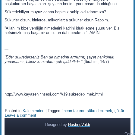
başkalarının hayali olan şeylerin benim yanı başımda olduğunu…
Şükredebiliyor muyuz acaba hepimiz sahip olduklarımıza?…
Şükürler olsun, binlerce, milyonlarca şükürler olsun Rabbim…
“Allah’ım bize verdiğin nimetlerini kadrini idrak etme şuuru ver. Bizi
nefsimizle baş başa bir an olsun dahi bırakma.” AMİN
—
“Eğer şükrederseniz Ben de nimetimi artırırım; şayet nankörlük
yaparsanız, biliniz ki azabım çok şiddetlidir.”
(İbrahim, 14/7)
—-
http://www.kayasehirinsesi.com///19,sukredebilmek.html
Posted in
Kalemimden
|
Tagged
fincan takımı
,
şükredebilmek
,
şükür
|
Leave a comment
Designed by
HostingVakti
Copyr