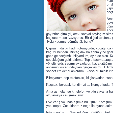
kom
bıra
yapm
geçt
Arac
çevr
düny
anca
gayretine girmişti, öteki sosyal paylaşım sit
başkası mesaj yazıyordu. Bir diğeri telefonla
Peki kaçımız görmüştük bunu?
Çaprazımda bir kadın oturuyordu, kucağında 4-5
kaçırdı benden. Birkaç dakika sonra yine göz
göze geleceğimizi biliyordum, öyle de oldu. K
çocukluğum geldi aklıma. Toplu taşıma araçla
yöneltirlerdi, saçımı okşarlardı, kaça gittiğ
annemin kucağındayken gerçekleşirdi. Bilird
sohbet ettiklerini anlardım. Oysa bu minik kır
Bilmiyorum cep telefonları, bilgisayarlar insan
Kaçsak, korusak kendimizi … Nereye kadar 
Ama asıl olan şu ki telefon ve bilgisayarlar ha
algılamaya çalışmaktayız.
Eve varış yolunda eşimle buluştuk. Komşumuzun 
yapılmıştı. Çocuklarımız neşe ile oyuna dalmı
İşte hayat bu… Dokunduğun, gördüğün, fark et