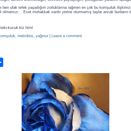
e ben ufak tefek yaşadığım zorluklarına rağmen en çok bu komşuluk ilişkimiz
gili olmamızı… Evet muhakkak vardır yerine oturmamış taşlar ancak bunların 
teki-kucuk-kiz.html
komşuluk
,
metrobüs
,
yağmur
|
Leave a comment
n
ook.com
ordPress
Share