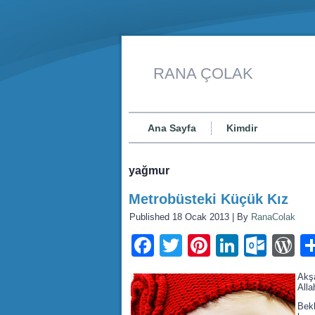
RANA ÇOLAK
Ana Sayfa
Kimdir
yağmur
Metrobüsteki Küçük Kız
Published
18 Ocak 2013
|
By
RanaColak
Facebook
Twitter
Pinterest
LinkedI
Outl
W
Akşa
Alla
Bek