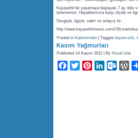
Kayaşehir’de yaşamaya başlayalı 7 ay oldu v
özlememizi. Hayatlarımıza karşı ölçülü ve il
Sevgiyle, ilgiyle, sabır ve anlayış ile…
http://www.kayasehirinsesi.com///30,metrobus
Posted in
Kalemimden
|
Tagged
duyarsızlık
,
Kasım Yağmurları
Published
14 Kasım 2011
|
By
RanaColak
Facebook
Twitter
Pinterest
LinkedI
Outl
W