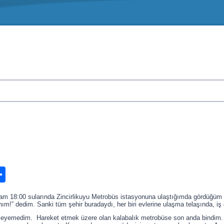
n
ook.com
ordPress
Share
m 18:00 sularında Zincirlikuyu Metrobüs istasyonuna ulaştığımda gördüğüm 
hım!” dedim. Sanki tüm şehir buradaydı, her biri evlerine ulaşma telaşında, iş 
leyemedim. Hareket etmek üzere olan kalabalık metrobüse son anda bindim.