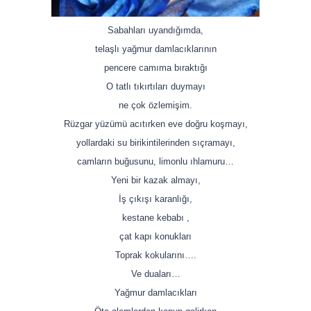
Sabahları uyandığımda,
telaşlı yağmur damlacıklarının
pencere camıma bıraktığı
O tatlı tıkırtıları duymayı
ne çok özlemişim.
Rüzgar yüzümü acıtırken eve doğru koşmayı,
yollardaki su birikintilerinden sıçramayı,
camların buğusunu, limonlu ıhlamuru…
Yeni bir kazak almayı,
İş çıkışı karanlığı,
kestane kebabı ,
çat kapı konukları
Toprak kokularını….
Ve duaları…
Yağmur damlacıkları