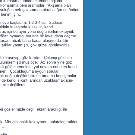
Aynı komşuma sabah erkenden oğlumu
er komşumla beni aramışlar “Akşama plan
mşuluğun pek çok zaman akrabalığın da önüne
r benim için…
lemeye başladım. 1-2-3-4-5… Sadece
birinin kulağında kulaklık, kendi
raç içinde aynı yöne doğru ilerlemekteydik
iğeri oynadığı oyunda bir level daha geçme
 taşan müzik bana kadar ulaşıyordu. Bir
ışıklar yanmıştı, çok güzel görülüyordu.
Gülümseyip, göz kırptım. Çekinip gözlerini
a gülümsemişti muzipçe. Az sonra yine göz
 tatlı gülümsemelerle yol devam ederken kendi
ilenen. Çocukluğuma uygun sorular
mak doğru değildi bilirdim ama bu konuşmalar
de kendi sıkıntılarından uzaklaşmak için-
bile değillerdi.
 gözlerimizle değil, ekran aracılığı ile
Mis gibi balık kokuyordu, salatalar, tatlılar
i….
ndür.