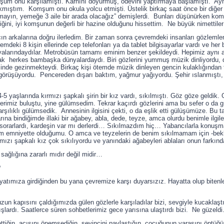
şum onu karşılamıştı. Karnını doyurmuş, ödevini yaptırmaya başlamıştı. 
kmıştım. Komşum onu okula yolcu etmişti. Üstelik birkaç saat önce bir diğ
ayın, yemeğe 3 aile bir arada olacağız” demişlerdi. Bunları düşünürken ko
iğini, iyi komşunun değerli bir hazine olduğunu hissettim. Ne büyük nimettile
ın arkalarına doğru ilerledim. Bir zaman sonra çevremdeki insanları gözlem
emdeki 8 kişin ellerinde cep telefonları ya da tablet bilgisayarlar vardı ve her 
alarındaydılar. Metrobüsün tamamı eminim benzer şekildeydi. Hepimiz aynı a
k herkes bambaşka dünyalardaydı. Biri gözlerini yummuş müzik dinliyordu, d
esinde gezinmekteydi. Birkaç kişi ötemde müzik dinleyen gencin kulaklığından
 görüşüyordu. Pencereden dışarı baktım, yağmur yağıyordu. Şehir ıslanmıştı, 
 yaşlarında kırmızı şapkalı şirin bir kız vardı, sıkılmıştı. Göz göze geldik. 
lerimiz buluştu, yine gülümsedim. Tekrar kaçırdı gözlerini ama bu sefer o d
arşılıklı gülümsedik. Annesinin ilgisini çekti, o da eşlik etti gülüşümüze. Bu
rına bindiğimde illaki bir ağabey, abla, dede, teyze, amca olurdu benimle ilg
imi sorarlardı, kardeşin var mı derlerdi… Sıkılmazdım hiç… Yabancılarla konuş
im emniyette olduğumu. O amca ve teyzelerin de benim sıkılmamam için -bekli
mızı şapkalı kız çok sıkılıyordu ve yanındaki ağabeyleri ablaları onun farkında 
 sağlığına zararlı mıdır değil midir…
?
yatımıza girdiğinden bu yana çevremize karşı duyarsızız. Hayatta olup bitenleri
kapısını çaldığımızda gülen gözlerle karşıladılar bizi, sevgiyle kucaklaştık. 
şlardı. Saatlerce süren sohbetlerimiz gece yarısına ulaştırdı bizi. Ne güzeld
tiğin, acısını önemsediğin, sevincini paylaştığın, çocuğunun yarasını öptüğü