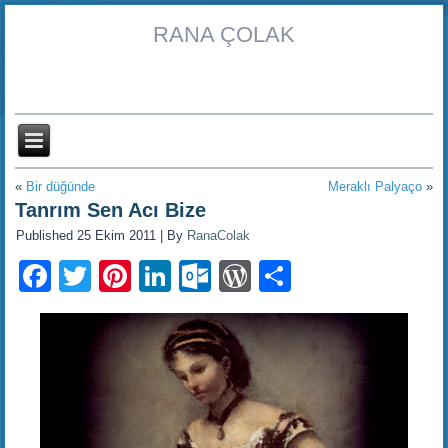
RANA ÇOLAK
«
Bir düğünde
Meraklı Palyaço
»
Tanrım Sen Acı Bize
Published
25 Ekim 2011
|
By
RanaColak
Facebook
Twitter
Pinterest
LinkedIn
Outlook.com
WordPress
Share