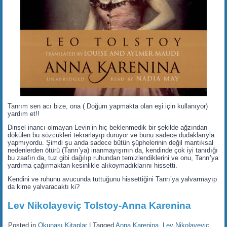
Tanrım sen acı bize, ona ( Doğum yapmakta olan eşi için kullanıyor)
yardım et!!
Dinsel inancı olmayan Levin’in hiç beklenmedik bir şekilde ağzından
dökülen bu sözcükleri tekrarlayıp duruyor ve bunu sadece dudaklarıyla
yapmıyordu. Şimdi şu anda sadece bütün şüphelerinin değil mantıksal
nedenlerden ötürü (Tanrı’ya) inanmayışının da, kendinde çok iyi tanıdığı
bu zaafın da, tuz gibi dağılıp ruhundan temizlendiklerini ve onu, Tanrı’ya
yardıma çağırmaktan kesinlikle alıkoymadıklarını hissetti.
Kendini ve ruhunu avucunda tuttuğunu hissettiğini Tanrı’ya yalvarmayıp
da kime yalvaracaktı ki?
Lev Nikolayeviç Tolstoy-Anna Karenina
Posted in
Okunası Kitaplar
|
Tagged
Anna Karenina
,
Lev Nikolayeviç