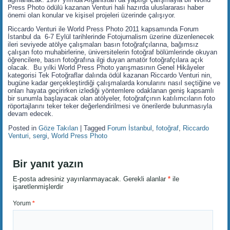
Press Photo ödülü kazanan Venturi hali hazırda uluslararası haber
önemi olan konular ve kişisel projeleri üzerinde çalışıyor.
Riccardo Venturi ile World Press Photo 2011 kapsamında Forum
İstanbul da 6-7 Eylül tarihlerinde Fotojurnalism üzerine düzenlenecek
ileri seviyede atölye çalışmaları basın fotoğrafçılarına, bağımsız
çalışan foto muhabirlerine, üniversitelerin fotoğraf bölümlerinde okuyan
öğrencilere, basın fotoğrafına ilgi duyan amatör fotoğrafçılara açık
olacak. Bu yılki World Press Photo yarışmasının Genel Hikâyeler
kategorisi Tek Fotoğraflar dalında ödül kazanan Riccardo Venturi nin,
bugüne kadar gerçekleştirdiği çalışmalarda konularını nasıl seçtiğine ve
onları hayata geçirirken izlediği yöntemlere odaklanan geniş kapsamlı
bir sunumla başlayacak olan atölyeler, fotoğrafçının katılımcıların foto
röportajlarını teker teker değerlendirilmesi ve önerilerde bulunmasıyla
devam edecek.
Posted in
Göze Takılan
|
Tagged
Forum İstanbul
,
fotoğraf
,
Riccardo
Venturi
,
sergi
,
World Press Photo
Bir yanıt yazın
E-posta adresiniz yayınlanmayacak.
Gerekli alanlar
*
ile
işaretlenmişlerdir
Yorum
*