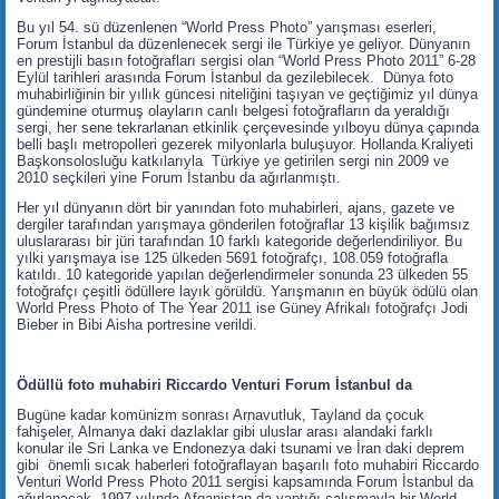
Bu yıl 54. sü düzenlenen “World Press Photo” yarışması eserleri,
Forum İstanbul da düzenlenecek sergi ile Türkiye ye geliyor. Dünyanın
en prestijli basın fotoğrafları sergisi olan “World Press Photo 2011” 6-28
Eylül tarihleri arasında Forum İstanbul da gezilebilecek. Dünya foto
muhabirliğinin bir yıllık güncesi niteliğini taşıyan ve geçtiğimiz yıl dünya
gündemine oturmuş olayların canlı belgesi fotoğrafların da yeraldığı
sergi, her sene tekrarlanan etkinlik çerçevesinde yılboyu dünya çapında
belli başlı metropolleri gezerek milyonlarla buluşuyor. Hollanda Kraliyeti
Başkonsolosluğu katkılarıyla Türkiye ye getirilen sergi nin 2009 ve
2010 seçkileri yine Forum İstanbu da ağırlanmıştı.
Her yıl dünyanın dört bir yanından foto muhabirleri, ajans, gazete ve
dergiler tarafından yarışmaya gönderilen fotoğraflar 13 kişilik bağımsız
uluslararası bir jüri tarafından 10 farklı kategoride değerlendiriliyor. Bu
yılki yarışmaya ise 125 ülkeden 5691 fotoğrafçı, 108.059 fotoğrafla
katıldı. 10 kategoride yapılan değerlendirmeler sonunda 23 ülkeden 55
fotoğrafçı çeşitli ödüllere layık görüldü. Yarışmanın en büyük ödülü olan
World Press Photo of The Year 2011 ise Güney Afrikalı fotoğrafçı Jodi
Bieber in Bibi Aisha portresine verildi.
Ödüllü foto muhabiri Riccardo Venturi Forum İstanbul da
Bugüne kadar komünizm sonrası Arnavutluk, Tayland da çocuk
fahişeler, Almanya daki dazlaklar gibi uluslar arası alandaki farklı
konular ile Sri Lanka ve Endonezya daki tsunami ve İran daki deprem
gibi önemli sıcak haberleri fotoğraflayan başarılı foto muhabiri Riccardo
Venturi World Press Photo 2011 sergisi kapsamında Forum İstanbul da
ağırlanacak. 1997 yılında Afganistan da yaptığı çalışmayla bir World