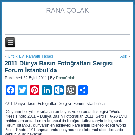
RANA ÇOLAK
«
Çiftlik Evi Kahvaltı Tabağı
Aşk
»
2011 Dünya Basın Fotoğrafları Sergisi
Forum İstanbul’da
Published
22 Eylül 2011
|
By
RanaColak
Facebook
Twitter
Pinterest
LinkedIn
Outlook.com
WordPress
Share
2011 Dünya Basın Fotoğrafları Sergisi Forum İstanbul’da
Dünyanın her yıl tekrarlanan en büyük ve en prestijli sergisi “World
Press Photo 2011 – Dünya Basın Fotoğrafları 2011” Sergisi, 6-28 Eylül
tarihleri arasında Forum İstanbul’da fotoğraf tutkunlarıyla buluşacak.
Forum İstanbul, dünyanın en etkileyici karelerinin izlenebileceği World
Press Photo 2011 kapsamında dünyaca ünlü foto muhabiri Riccardo
Venturi yi ağırlayacak.