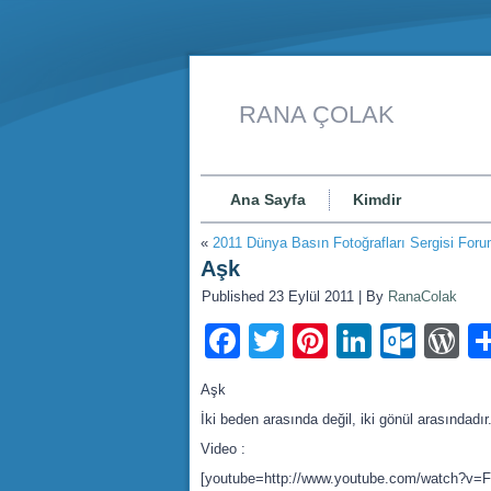
RANA ÇOLAK
Ana Sayfa
Kimdir
«
2011 Dünya Basın Fotoğrafları Sergisi Foru
Aşk
Published
23 Eylül 2011
|
By
RanaColak
Facebook
Twitter
Pinterest
LinkedI
Outl
W
Aşk
İki beden arasında değil, iki gönül arasındadır
Video :
[youtube=http://www.youtube.com/watch?v