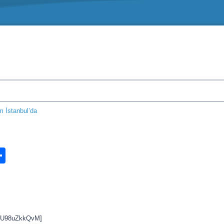
m İstanbul’da
n
ook.com
ordPress
Share
.
=FU98uZkkQvM]