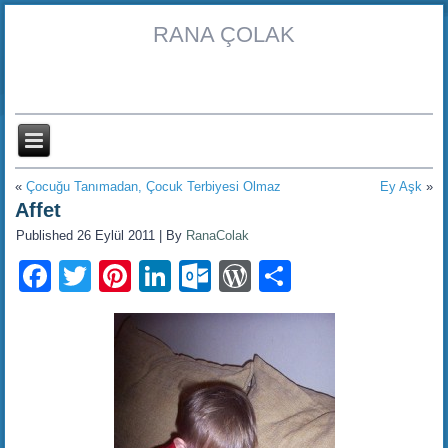
RANA ÇOLAK
«
Çocuğu Tanımadan, Çocuk Terbiyesi Olmaz
Ey Aşk
»
Affet
Published
26 Eylül 2011
|
By
RanaColak
Facebook
Twitter
Pinterest
LinkedIn
Outlook.com
WordPress
Share