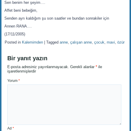
Sen benim her şeyim….
Affet beni bebeğim,
Senden ayrı kaldığım şu son saatler ve bundan sonrakiler için
Annen RANA….
(17/11/2005)
Posted in
Kalemimden
|
Tagged
anne
,
çalışan anne
,
çocuk
,
mavi
,
özür
Bir yanıt yazın
E-posta adresiniz yayınlanmayacak.
Gerekli alanlar
*
ile
işaretlenmişlerdir
Yorum
*
Ad
*