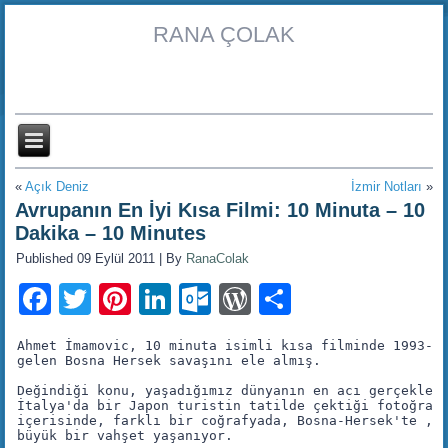
RANA ÇOLAK
«
Açık Deniz
İzmir Notları
»
Avrupanın En İyi Kısa Filmi: 10 Minuta – 10
Dakika – 10 Minutes
Published
09 Eylül 2011
|
By
RanaColak
Facebook
Twitter
Pinterest
LinkedIn
Outlook.com
WordPress
Share
Ahmet İmamovic, 10 minuta isimli kısa filminde 1993-19
gelen Bosna Hersek savaşını ele almış. 

Değindiği konu, yaşadığımız dünyanın en acı gerçekleri
İtalya'da bir Japon turistin tatilde çektiği fotoğrafl
içerisinde, farklı bir coğrafyada, Bosna-Hersek'te ,bi
büyük bir vahşet yaşanıyor. 
