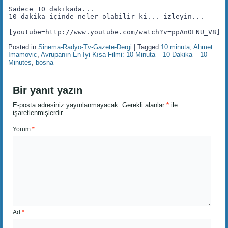
Sadece 10 dakikada...

10 dakika içinde neler olabilir ki... izleyin...

[youtube=http://www.youtube.com/watch?v=ppAn0LNU_V8]
Posted in
Sinema-Radyo-Tv-Gazete-Dergi
|
Tagged
10 minuta
,
Ahmet
İmamovic
,
Avrupanın En İyi Kısa Filmi: 10 Minuta – 10 Dakika – 10
Minutes
,
bosna
Bir yanıt yazın
E-posta adresiniz yayınlanmayacak.
Gerekli alanlar
*
ile
işaretlenmişlerdir
Yorum
*
Ad
*