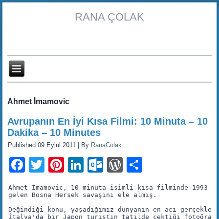
RANA ÇOLAK
Ahmet İmamovic
Avrupanın En İyi Kısa Filmi: 10 Minuta – 10
Dakika – 10 Minutes
Published
09 Eylül 2011
|
By
RanaColak
Facebook
Twitter
Pinterest
LinkedIn
Outlook.com
WordPress
Share
Ahmet İmamovic, 10 minuta isimli kısa filminde 1993-19
gelen Bosna Hersek savaşını ele almış. 

Değindiği konu, yaşadığımız dünyanın en acı gerçekleri
İtalya'da bir Japon turistin tatilde çektiği fotoğrafl