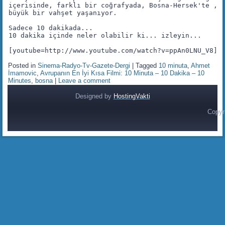
içerisinde, farklı bir coğrafyada, Bosna-Hersek'te ,bi
büyük bir vahşet yaşanıyor. 

Sadece 10 dakikada...

10 dakika içinde neler olabilir ki... izleyin...

[youtube=http://www.youtube.com/watch?v=ppAn0LNU_V8]
Posted in
Sinema-Radyo-Tv-Gazete-Dergi
|
Tagged
10 minuta
,
Ahmet
İmamovic
,
Avrupanın En İyi Kısa Filmi: 10 Minuta – 10 Dakika – 10
Minutes
,
bosna
|
Leave a comment
Designed by
HostingVakti
Copyr