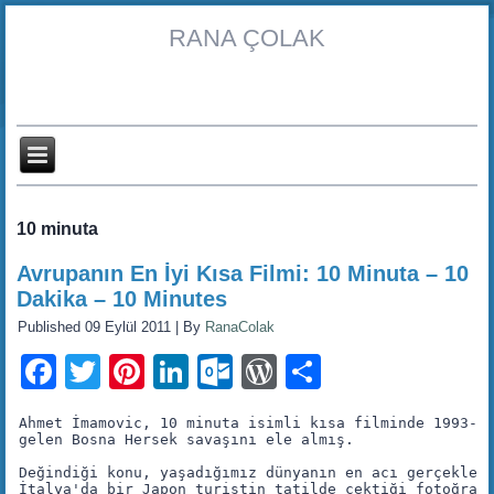
RANA ÇOLAK
10 minuta
Avrupanın En İyi Kısa Filmi: 10 Minuta – 10
Dakika – 10 Minutes
Published
09 Eylül 2011
|
By
RanaColak
Facebook
Twitter
Pinterest
LinkedIn
Outlook.com
WordPress
Share
Ahmet İmamovic, 10 minuta isimli kısa filminde 1993-19
gelen Bosna Hersek savaşını ele almış. 

Değindiği konu, yaşadığımız dünyanın en acı gerçekleri
İtalya'da bir Japon turistin tatilde çektiği fotoğrafl