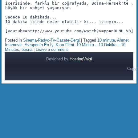
içerisinde, farklı bir coğrafyada, Bosna-Hersek'te ,bi
büyük bir vahşet yaşanıyor. 

Sadece 10 dakikada...

10 dakika içinde neler olabilir ki... izleyin...

[youtube=http://www.youtube.com/watch?v=ppAn0LNU_V8]
Posted in
Sinema-Radyo-Tv-Gazete-Dergi
|
Tagged
10 minuta
,
Ahmet
İmamovic
,
Avrupanın En İyi Kısa Filmi: 10 Minuta – 10 Dakika – 10
Minutes
,
bosna
|
Leave a comment
Designed by
HostingVakti
Copyr