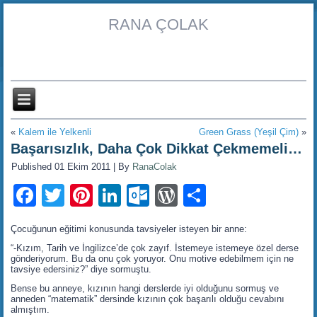
RANA ÇOLAK
«
Kalem ile Yelkenli
Green Grass (Yeşil Çim)
»
Başarısızlık, Daha Çok Dikkat Çekmemeli…
Published
01 Ekim 2011
|
By
RanaColak
Facebook
Twitter
Pinterest
LinkedIn
Outlook.com
WordPress
Share
Çocuğunun eğitimi konusunda tavsiyeler isteyen bir anne:
“-Kızım, Tarih ve İngilizce’de çok zayıf. İstemeye istemeye özel derse
gönderiyorum. Bu da onu çok yoruyor. Onu motive edebilmem için ne
tavsiye edersiniz?” diye sormuştu.
Bense bu anneye, kızının hangi derslerde iyi olduğunu sormuş ve
anneden “matematik” dersinde kızının çok başarılı olduğu cevabını
almıştım.