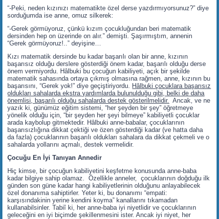
“-Peki, neden kızınızı matematikte özel derse yazdırmıyorsunuz?” diye
sorduğumda ise anne, omuz silkerek:
“-Gerek görmüyoruz, çünkü kızım çocukluğundan beri matematik
dersinden hep on üzerinde on alır.” demişti. Şaşırmıştım, annenin
“Gerek görmüyoruz!..” deyişine…
Kızı matematik dersinde bu kadar başarılı olan bir anne, kızının
başarısız olduğu derslere gösterdiği önem kadar, başarılı olduğu derse
önem vermiyordu. Hâlbuki bu çocuğun kabiliyeti, açık bir şekilde
matematik sahasında ortaya çıkmış olmasına rağmen, anne, kızının bu
başarısını, “Gerek yok!” diye geçiştiriyordu.
Hâlbuki çocuklara başarısız
oldukları sahalarda ekstra yardımlarda bulunulduğu gibi, belki de daha
önemlisi, başarılı olduğu sahalarda destek gösterilmelidir.
Ancak, ve ne
yazık ki, günümüz eğitim sistemi, “her şeyden bir şey” öğretmeye
yönelik olduğu için, “bir şeyden her şeyi bilmeye” kabiliyetli çocuklar
arada kaybolup gitmektedir. Hâlbuki anne-babalar, çocuklarının
başarısızlığına dikkat çektiği ve özen gösterdiği kadar (ve hatta daha
da fazla) çocuklarının başarılı oldukları sahalara da dikkat çekmeli ve o
sahalarda yollarını açmalı, destek vermelidir.
Çocuğu En İyi Tanıyan Annedir
Hiç kimse, bir çocuğun kabiliyetini keşfetme konusunda anne-baba
kadar bilgiye sahip olamaz. Özellikle anneler, çocuklarının doğduğu ilk
günden son güne kadar hangi kabiliyetlerinin olduğunu anlayabilecek
özel donanıma sahiptirler. Yeter ki, bu donanımı “empati:
karşısındakinin yerine kendini koyma” kanallarını tıkamadan
kullanabilsinler. Tabiî ki, her anne-baba iyi niyetlidir ve çocuklarının
geleceğini en iyi biçimde şekillenmesini ister. Ancak iyi niyet, her