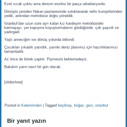
Evet sıcak çoktu ama denizin esintisi bir parça rahatlatıyordu.
Dönüştü yeniden Hakan pastanesinde soluklanarak nefis kumpirlerinden
yedik, ardından metrobüse doğru yöneldik.
İstanbul’dan uzun süre ayrı kalan kız kardeşim metrobüsteki
karmaşayı, yer kapışma koşuşturmalarını gördüğünde çok şaşırdı ve
yadırgadı.
Yaşlı anneciğim ise dönüş yolunda bitkindi.
Çocukları yıkadık yatırdık, yarınki deniz planımız için hazırlıklarımızı
tamamladık.
Az önce de börek yaptık. Pişmesini beklemedeyiz.
Bakalım yarın nasıl bir gün olacak.
[slideshow]
Posted in
Kalemimden
|
Tagged
beşiktaş
,
boğaz
,
gezi
,
istanbul
Bir yanıt yazın