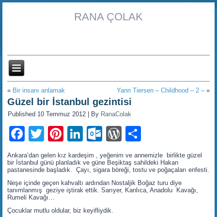
RANA ÇOLAK
«
Bir insanı anlamak
Yann Tiersen – Childhood – 2 –
»
Güzel bir İstanbul gezintisi
Published
10 Temmuz 2012
|
By
RanaColak
Facebook
Twitter
Pinterest
LinkedIn
Outlook.com
WordPress
Share
Ankara’dan gelen kız kardeşim , yeğenim ve annemizle birlikte güzel
bir İstanbul günü planladık ve güne Beşiktaş sahildeki Hakan
pastanesinde başladık. Çayı, sigara böreği, tostu ve poğaçaları enfesti.
Neşe içinde geçen kahvaltı ardından Nostaljik Boğaz turu diye
tanımlanmış geziye iştirak ettik. Sarıyer, Kanlıca, Anadolu Kavağı,
Rumeli Kavağı…
Çocuklar mutlu oldular, biz keyifliydik.