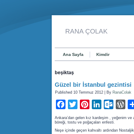
RANA ÇOLAK
Ana Sayfa
Kimdir
beşiktaş
Güzel bir İstanbul gezintisi
Published
10 Temmuz 2012
|
By
RanaColak
Facebook
Twitter
Pinterest
LinkedI
Outl
W
Ankara’dan gelen kız kardeşim , yeğenim ve a
böreği, tostu ve poğaçaları enfesti.
Neşe içinde geçen kahvaltı ardından Nostalji