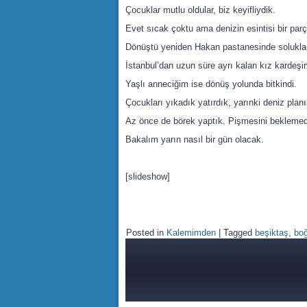
Çocuklar mutlu oldular, biz keyifliydik.
Evet sıcak çoktu ama denizin esintisi bir parç
Dönüştü yeniden Hakan pastanesinde soluklan
İstanbul’dan uzun süre ayrı kalan kız karde
Yaşlı anneciğim ise dönüş yolunda bitkindi.
Çocukları yıkadık yatırdık, yarınki deniz plan
Az önce de börek yaptık. Pişmesini beklemed
Bakalım yarın nasıl bir gün olacak.
[slideshow]
Posted in
Kalemimden
|
Tagged
beşiktaş
,
bo