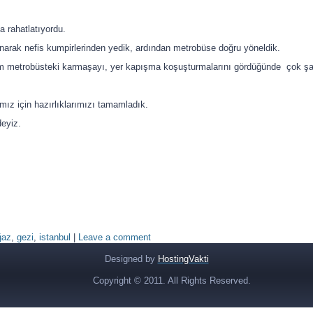
a rahatlatıyordu.
arak nefis kumpirlerinden yedik, ardından metrobüse doğru yöneldik.
şim metrobüsteki karmaşayı, yer kapışma koşuşturmalarını gördüğünde çok şaş
ımız için hazırlıklarımızı tamamladık.
eyiz.
ğaz
,
gezi
,
istanbul
|
Leave a comment
Designed by
HostingVakti
Copyright © 2011. All Rights Reserved.