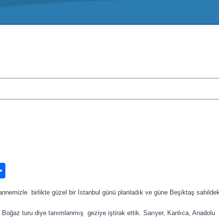
n
ook.com
ordPress
Share
nnemizle birlikte güzel bir İstanbul günü planladık ve güne Beşiktaş sahild
k Boğaz turu diye tanımlanmış geziye iştirak ettik. Sarıyer, Kanlıca, Anado