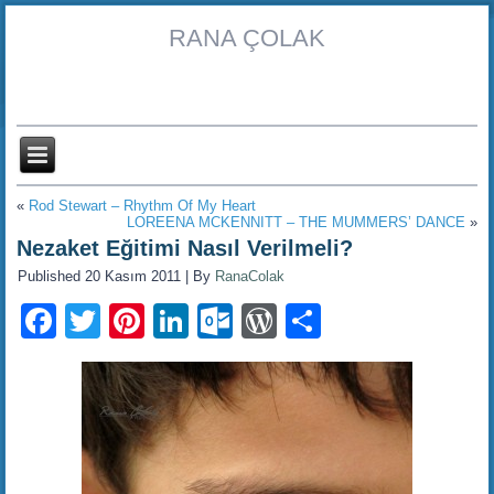
RANA ÇOLAK
«
Rod Stewart – Rhythm Of My Heart
LOREENA MCKENNITT – THE MUMMERS’ DANCE
»
Nezaket Eğitimi Nasıl Verilmeli?
Published
20 Kasım 2011
|
By
RanaColak
Facebook
Twitter
Pinterest
LinkedIn
Outlook.com
WordPress
Share