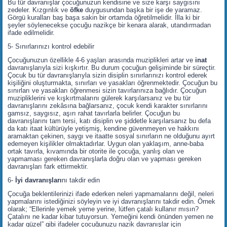
Bu tür davranışlar çocuğunuzun kendisine ve size karşı saygısını
zedeler. Kızgınlık ve
öfke
duygusundan başka bir işe de yaramaz.
Görgü kuralları baş başa sakin bir ortamda öğretilmelidir. İlla ki bir
şeyler söylenecekse çocuğu nazikçe bir kenara alarak, utandırmadan
ifade edilmelidir.
5- Sınırlarınızı kontrol edebilir
Çocuğunuzun özellikle 4-6 yaşları arasında muziplikleri artar ve
inat
davranışlarıyla sizi kışkırtır. Bu durum çocuğun gelişiminde bir süreçtir.
Çocuk bu tür davranışlarıyla sizin disiplin sınırlarınızı kontrol ederek
kişiliğini oluşturmakta, sınırları ve yasakları öğrenmektedir. Çocuğun bu
sınırları ve yasakları öğrenmesi sizin tavırlarınıza bağlıdır. Çocuğun
muzipliklerini ve kışkırtmalarını gülerek karşılarsanız ve bu tür
davranışlarını zekâsına bağlarsanız, çocuk kendi karakter sınırlarını
gamsız, saygısız, aşırı rahat tavırlarla belirler. Çocuğun bu
davranışlarını tam tersi, katı disiplin ve şiddetle karşılarsanız bu defa
da katı itaat kültürüyle yetişmiş, kendine güvenmeyen ve hakkını
aramaktan çekinen, saygı ve itaatte sosyal sınırların ne olduğunu ayırt
edemeyen kişilikler olmaktadırlar. Uygun olan yaklaşım, anne-baba
ortak tavırla, kıvamında bir otorite ile çocuğa, yanlış olan ve
yapmaması gereken davranışlarla doğru olan ve yapması gereken
davranışları fark ettirmektir.
6-
İyi davranışları
nı takdir edin
Çocuğa beklentilerinizi ifade ederken neleri yapmamalarını değil, neleri
yapmalarını istediğinizi söyleyin ve iyi davranışlarını takdir edin. Örnek
olarak; “Ellerinle yemek yeme yerine, lütfen çatalı kullanır mısın?
Çatalını ne kadar kibar tutuyorsun. Yemeğini kendi önünden yemen ne
kadar güzel” gibi ifadeler çocuğunuzu nazik davranışlar için