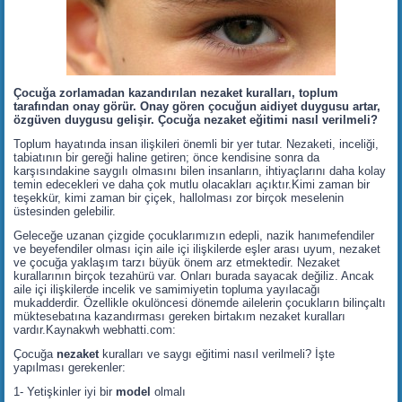
Çocuğa
zorlamadan kazandırılan nezaket kuralları, toplum
tarafından onay görür. Onay gören çocuğun aidiyet duygusu artar,
özgüven duygusu gelişir. Çocuğa nezaket eğitimi nasıl verilmeli?
Toplum hayatında insan ilişkileri önemli bir yer tutar. Nezaketi, inceliği,
tabiatının bir gereği haline getiren; önce kendisine sonra da
karşısındakine saygılı olmasını bilen insanların, ihtiyaçlarını daha kolay
temin edecekleri ve daha çok mutlu olacakları açıktır.Kimi zaman bir
teşekkür, kimi zaman bir çiçek, hallolması zor birçok meselenin
üstesinden gelebilir.
Geleceğe uzanan çizgide çocuklarımızın edepli, nazik hanımefendiler
ve beyefendiler olması için aile içi ilişkilerde eşler arası uyum, nezaket
ve çocuğa yaklaşım tarzı büyük önem arz etmektedir. Nezaket
kurallarının birçok tezahürü var. Onları burada sayacak değiliz. Ancak
aile içi ilişkilerde incelik ve samimiyetin topluma yayılacağı
mukadderdir. Özellikle okulöncesi dönemde ailelerin çocukların bilinçaltı
müktesebatına kazandırması gereken birtakım nezaket kuralları
vardır.Kaynakwh webhatti.com:
Çocuğa
nezaket
kuralları ve saygı eğitimi nasıl verilmeli? İşte
yapılması gerekenler:
1- Yetişkinler iyi bir
model
olmalı