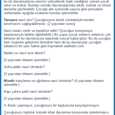
bu tür davranışlarına sesinizi yükselterek tepki verdiğiniz zaman çocuk
ürker ve korkar. Bundan sonraki davranışlarında ürkek, korkak ve stresli
durumlar gözlenebilir. Çocuğa aile içerisinde yaşına göre provalarla
zorlamadan aşağıda sıralanan konular işlenmelidir.
Tanışma
nasıl olur? Çocuğunuzun kendi cümleleriyle kendini
tanıtmasını sağlayabilirsiniz. (2 yaşından sonra)
Nasıl selam verilir ve teşekkür edilir? (Çocuğun konuşmaya
başlamasıyla birlikte öğretilebilir.) Bu yaşta çocuk selamın anlamını çok
bilmese de bu davranışıyla toplumda sosyal kabul görür. Bu da çocuğun
hem özgüven gelişimini destekler hem de bu davranışlar çocuğun
tabiatının bir yanı haline gelir.Kaynakwh webhatti.com:
Neden ve nasıl özür dilenir?
(3 yaşından itibaren işlenebilir.)
Sofra adabı nasıl olmalıdır?
(3 yaşından itibaren işlenebilir.)
Misafir
karşılama ve uğurlama nasıl olmalıdır? (4 yaşından itibaren
işlenebilir.)
Kapı çalma şekli nasıl olmalıdır?
(3 yaşından itibaren işlenebilir.)
4- Baskı yapmayın, çocuğunuzu bir başkasıyla karşılaştırmayın
Çocuğunuzu topluluk önünde kibar davranma konusunda utandırmayın.