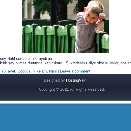
şey Nahl suresinin 78. ayeti idi.
hiçbir şey bilmez durumda iken çıkardı. Şükredesiniz diye size kulaklar, gözler 
d
78. ayet
,
Çocuğa ilk kelam
,
Nahl
|
Leave a comment
Designed by
HostingVakti
Copyright © 2011. All Rights Reserved.