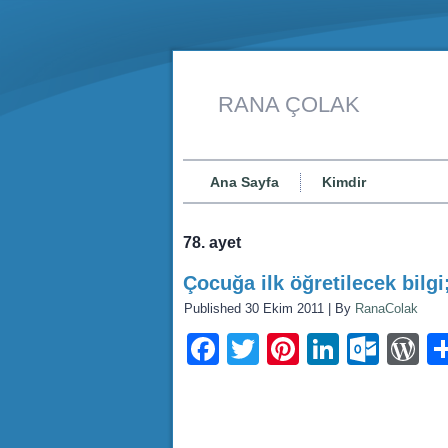
RANA ÇOLAK
Ana Sayfa
Kimdir
78. ayet
Çocuğa ilk öğretilecek bilgi
Published
30 Ekim 2011
|
By
RanaColak
Facebook
Twitter
Pinterest
LinkedI
Outl
W