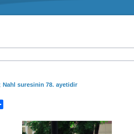
; Nahl suresinin 78. ayetidir
n
ook.com
ordPress
Share