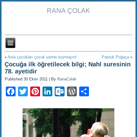
RANA ÇOLAK
«
Asla çocukları çocuk yerine koymayın!
Pamuk Poğaça
»
Çocuğa ilk öğretilecek bilgi; Nahl suresinin
78. ayetidir
Published
30 Ekim 2011
|
By
RanaColak
Facebook
Twitter
Pinterest
LinkedIn
Outlook.com
WordPress
Share