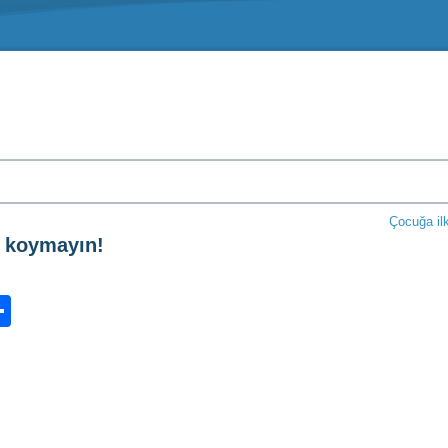
Çocuğa ilk
e koymayın!
n
ook.com
ordPress
Share