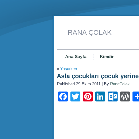
RANA ÇOLAK
Ana Sayfa
Kimdir
«
Yaşarken…
Asla çocukları çocuk yerin
Published
29 Ekim 2011
|
By
RanaColak
Facebook
Twitter
Pinterest
LinkedI
Outl
W