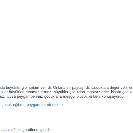
a büyükler gibi selam verirdi. Onlarla sır paylaşırdı. Çocuklara değer verir e
lar büyükleri rahatsız etmez, büyükler çocukları rahatsız eder. Hasta çocuk z
uz. Oysa peygamberimiz çocuklarla meşgul oluyor, onlarla konuşuyordu.
d
çocuk eğitimi
,
peygamber efendimiz
i alanlar
*
ile işaretlenmişlerdir