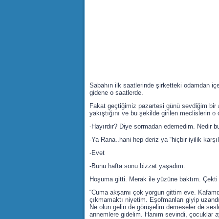
Sabahın ilk saatlerinde şirketteki odamdan iç
gidene o saatlerde.
Fakat geçtiğimiz pazartesi günü sevdiğim bi
yakıştığını ve bu şekilde girilen meclislerin o
-Hayırdır? Diye sormadan edemedim. Nedir bu
-Ya Rana..hani hep deriz ya “hiçbir iyilik karş
-Evet
-Bunu hafta sonu bizzat yaşadım.
Hoşuma gitti. Merak ile yüzüne baktım. Çekti b
“Cuma akşamı çok yorgun gittim eve. Kafamda 
çıkmamaktı niyetim. Eşofmanları giyip uzandım
Ne olun gelin de görüşelim demeseler de sesler
annemlere gidelim. Hanım sevindi, çocuklar ay