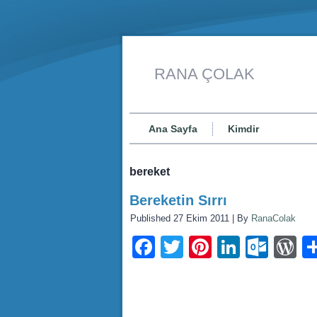
RANA ÇOLAK
Ana Sayfa
Kimdir
bereket
Bereketin Sırrı
Published
27 Ekim 2011
|
By
RanaColak
Facebook
Twitter
Pinterest
LinkedI
Outl
W