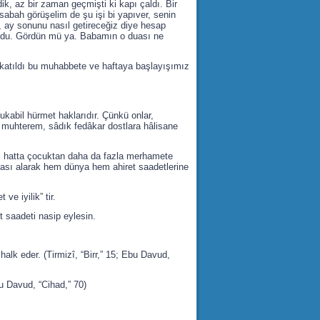
ik, az bir zaman geçmişti ki kapı çaldı. Bir
 sabah görüşelim de şu işi bi yapıver, senin
 ay sonunu nasıl getireceğiz diye hesap
 oldu. Gördün mü ya. Babamın o duası ne
 katıldı bu muhabbete ve haftaya başlayışımız
ukabil hürmet haklarıdır. Çünkü onlar,
; o muhterem, sâdık fedâkar dostlara hâlisane
ibi hatta çocuktan daha da fazla merhamete
uası alarak hem dünya hem ahiret saadetlerine
ve iyilik” tir.
 saadeti nasip eylesin.
alk eder. (Tirmizî, “Birr,” 15; Ebu Davud,
bu Davud, “Cihad,” 70)