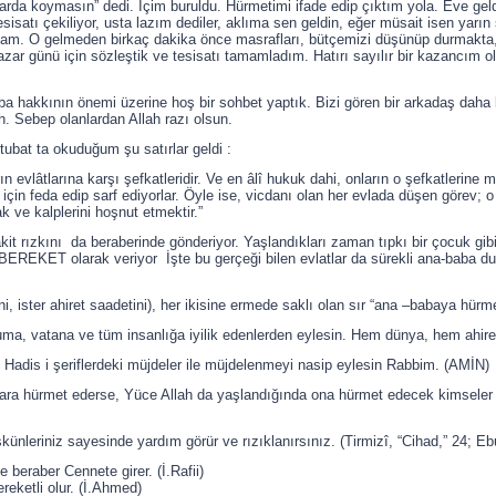
darda koymasın” dedi. İçim buruldu. Hürmetimi ifade edip çıktım yola. Eve geld
esisatı çekiliyor, usta lazım dediler, aklıma sen geldin, eğer müsait isen yarın
mam. O gelmeden birkaç dakika önce masrafları, bütçemizi düşünüp durmakta,
zar günü için sözleştik ve tesisatı tamamladım. Hatırı sayılır bir kazancım
 hakkının önemi üzerine hoş bir sohbet yaptık. Bizi gören bir arkadaş daha
h. Sebep olanlardan Allah razı olsun.
ubat ta okuduğum şu satırlar geldi :
evlâtlarına karşı şefkatleridir. Ve en âlî hukuk dahi, onların o şefkatlerine m
tı için feda edip sarf ediyorlar. Öyle ise, vicdanı olan her evlada düşen görev
 ve kalplerini hoşnut etmektir.”
kit rızkını da beraberinde gönderiyor. Yaşlandıkları zaman tıpkı bir çocuk g
 BEREKET olarak veriyor İşte bu gerçeği bilen evlatlar da sürekli ana-baba d
i, ister ahiret saadetini), her ikisine ermede saklı olan sır “ana –babaya hürmet 
uma, vatana ve tüm insanlığa iyilik edenlerden eylesin. Hem dünya, hem ahiret
l Hadis i şeriflerdeki müjdeler ile müjdelenmeyi nasip eylesin Rabbim. (AMİN)
tiyara hürmet ederse, Yüce Allah da yaşlandığında ona hürmet edecek kimseler h
künleriniz sayesinde yardım görür ve rızıklanırsınız. (Tirmizî, “Cihad,” 24; E
 beraber Cennete girer. (İ.Rafii)
reketli olur. (İ.Ahmed)