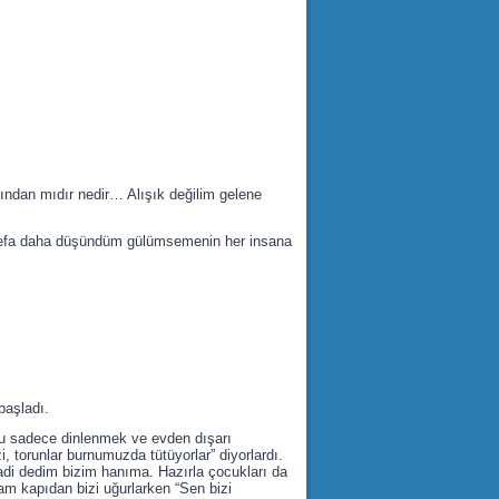
ğından mıdır nedir… Alışık değilim gelene
 defa daha düşündüm gülümsemenin her insana
başladı.
nu sadece dinlenmek ve evden dışarı
 torunlar burnumuzda tütüyorlar” diyorlardı.
 Hadi dedim bizim hanıma. Hazırla çocukları da
am kapıdan bizi uğurlarken “Sen bizi