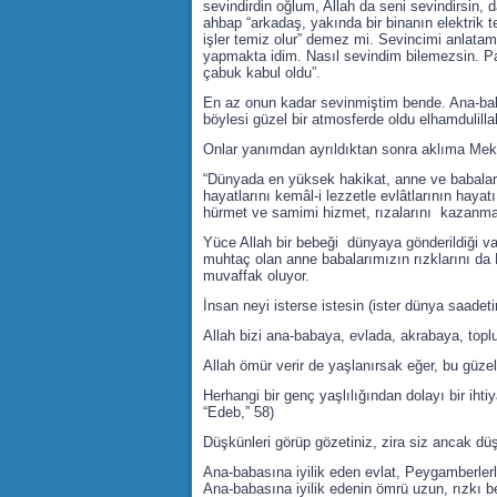
sevindirdin oğlum, Allah da seni sevindirsin, 
ahbap “arkadaş, yakında bir binanın elektrik t
işler temiz olur” demez mi. Sevincimi anlata
yapmakta idim. Nasıl sevindim bilemezsin. Pa
çabuk kabul oldu”.
En az onun kadar sevinmiştim bende. Ana-baba
böylesi güzel bir atmosferde oldu elhamdulilla
Onlar yanımdan ayrıldıktan sonra aklıma Mekt
“Dünyada en yüksek hakikat, anne ve babaların 
hayatlarını kemâl-i lezzetle evlâtlarının haya
hürmet ve samimi hizmet, rızalarını kazanmak
Yüce Allah bir bebeği dünyaya gönderildiği va
muhtaç olan anne babalarımızın rızklarını da
muvaffak oluyor.
İnsan neyi isterse istesin (ister dünya saadetin
Allah bizi ana-babaya, evlada, akrabaya, topl
Allah ömür verir de yaşlanırsak eğer, bu güze
Herhangi bir genç yaşlılığından dolayı bir ih
“Edeb,” 58)
Düşkünleri görüp gözetiniz, zira siz ancak düş
Ana-babasına iyilik eden evlat, Peygamberlerle
Ana-babasına iyilik edenin ömrü uzun, rızkı be