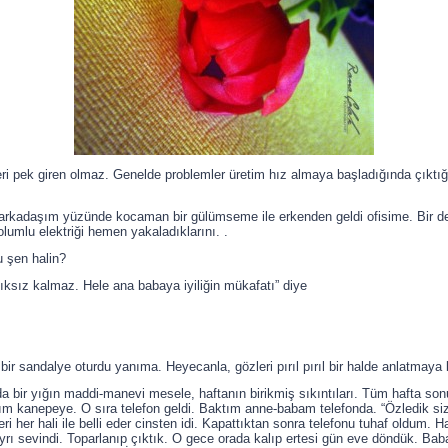
eri pek giren olmaz. Genelde problemler üretim hız almaya başladığında çıktı
r arkadaşım yüzünde kocaman bir gülümseme ile erkenden geldi ofisime. Bir
 olumlu elektriği hemen yakaladıklarını. .
 şen halin?
ılıksız kalmaz. Hele ana babaya iyiliğin mükafatı” diye
ir sandalye oturdu yanıma. Heyecanla, gözleri pırıl pırıl bir halde anlatmaya 
bir yığın maddi-manevi mesele, haftanın birikmiş sıkıntıları. Tüm hafta so
 kanepeye. O sıra telefon geldi. Baktım anne-babam telefonda. “Özledik sizi,
i her hali ile belli eder cinsten idi. Kapattıktan sonra telefonu tuhaf oldum.
rı sevindi. Toparlanıp çıktık. O gece orada kalıp ertesi gün eve döndük. Bab