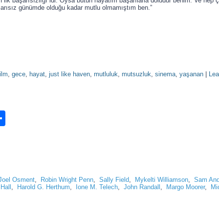
lk başarısızlığı idi. Oysa bütün hayatım başarılarla doludur benim. Ve hep ça
şarısız günümde olduğu kadar mutlu olmamıştım ben.”
film
,
gece
,
hayat
,
just like haven
,
mutluluk
,
mutsuzluk
,
sinema
,
yaşanan
|
Lea
n
ook.com
ordPress
Share
Joel Osment
,
Robin Wright Penn
,
Sally Field
,
Mykelti Williamson
,
Sam And
Hall
,
Harold G. Herthum
,
Ione M. Telech
,
John Randall
,
Margo Moorer
,
Mi