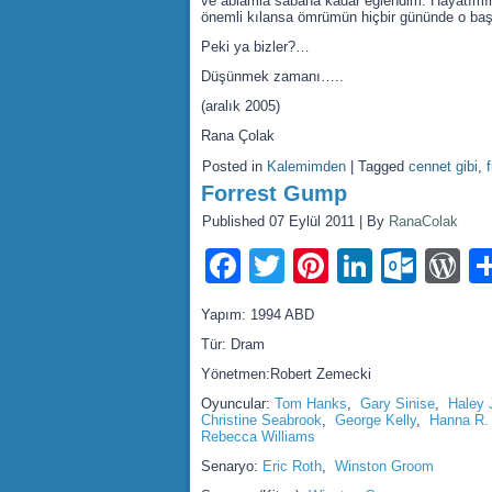
ve ablamla sabaha kadar eğlendim. Hayatımın i
önemli kılansa ömrümün hiçbir gününde o ba
Peki ya bizler?…
Düşünmek zamanı…..
(aralık 2005)
Rana Çolak
Posted in
Kalemimden
|
Tagged
cennet gibi
,
Forrest Gump
Published
07 Eylül 2011
|
By
RanaColak
Facebook
Twitter
Pinterest
LinkedI
Outl
W
Yapım: 1994 ABD
Tür: Dram
Yönetmen:Robert Zemecki
Oyuncular:
Tom Hanks
,
Gary Sinise
,
Haley 
Christine Seabrook
,
George Kelly
,
Hanna R. 
Rebecca Williams
Senaryo:
Eric Roth
,
Winston Groom