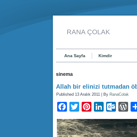
RANA ÇOLAK
Ana Sayfa
Kimdir
sinema
Allah bir elinizi tutmadan ö
Published
13 Aralık 2011
|
By
RanaColak
Facebook
Twitter
Pinterest
LinkedI
Outl
W