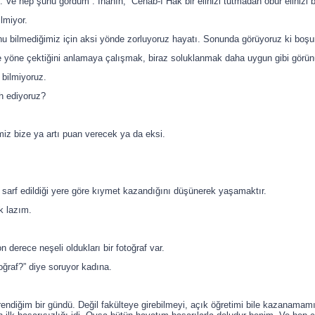
si. Ve hep şunu gördüm : İnanın, Cenab-ı Hak bir elinizi tutmadan öbür elinizi 
lmiyor.
 bilmediğimiz için aksi yönde zorluyoruz hayatı. Sonunda görüyoruz ki boşu
 yöne çektiğini anlamaya çalışmak, biraz soluklanmak daha uygun gibi görün
 bilmiyoruz.
h ediyoruz?
miz bize ya artı puan verecek ya da eksi.
 sarf edildiği yere göre kıymet kazandığını düşünerek yaşamaktır.
 lazım.
 derece neşeli oldukları bir fotoğraf var.
oğraf?” diye soruyor kadına.
ğrendiğim bir gündü. Değil fakülteye girebilmeyi, açık öğretimi bile kazanamam