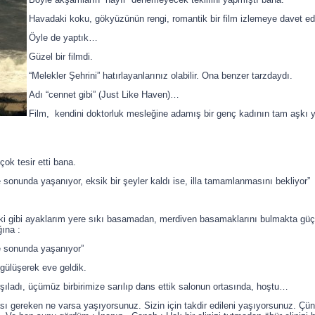
Havadaki koku, gökyüzünün rengi, romantik bir film izlemeye davet ede
Öyle de yaptık…
Güzel bir filmdi.
“Melekler Şehrini” hatırlayanlarınız olabilir. Ona benzer tarzdaydı.
Adı “cennet gibi” (Just Like Haven)…
Film, kendini doktorluk mesleğine adamış bir genç kadının tam aşkı 
çok tesir etti bana.
onunda yaşanıyor, eksik bir şeyler kaldı ise, illa tamamlanmasını bekliyor”
 gibi ayaklarım yere sıkı basamadan, merdiven basamaklarını bulmakta güçlü
ına :
e sonunda yaşanıyor”
 gülüşerek eve geldik.
şıladı, üçümüz birbirimize sarılıp dans ettik salonun ortasında, hoştu…
ı gereken ne varsa yaşıyorsunuz. Sizin için takdir edileni yaşıyorsunuz. Çünk