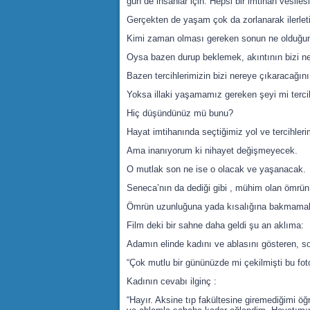
gün de insanlar için. Hepsi bir imtihan vesile
Gerçekten de yaşam çok da zorlanarak ilerleti
Kimi zaman olması gereken sonun ne olduğunu
Oysa bazen durup beklemek, akıntının bizi ne
Bazen tercihlerimizin bizi nereye çıkaracağını
Yoksa illaki yaşamamız gereken şeyi mi terci
Hiç düşündünüz mü bunu?
Hayat imtihanında seçtiğimiz yol ve tercihleri
Ama inanıyorum ki nihayet değişmeyecek.
O mutlak son ne ise o olacak ve yaşanacak.
Seneca’nın da dediği gibi , mühim olan ömrün
Ömrün uzunluğuna yada kısalığına bakmamak
Film deki bir sahne daha geldi şu an aklıma:
Adamın elinde kadını ve ablasını gösteren, son
“Çok mutlu bir gününüzde mi çekilmişti bu fot
Kadının cevabı ilginç :
“Hayır. Aksine tıp fakültesine giremediğimi ö