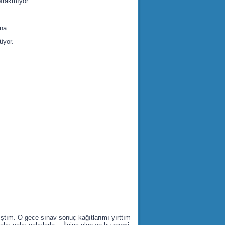
bırakmıyor.”
na.
üyor.
ıştım. O gece sınav sonuç kağıtlarımı yırttım