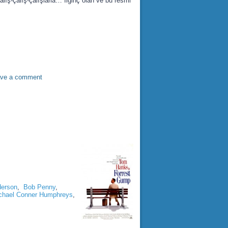
lış-çalış-çalışlarla… İlginç olan ve bu resmi
ve a comment
erson
,
Bob Penny
,
chael Conner Humphreys
,