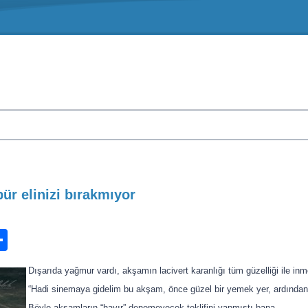
bür elinizi bırakmıyor
n
ook.com
ordPress
Share
Dışarıda yağmur vardı, akşamın lacivert karanlığı tüm güzelliği ile in
“Hadi sinemaya gidelim bu akşam, önce güzel bir yemek yer, ardından f
Böyle akşamların “hayır” denemeyecek teklifini yapmıştı bana.