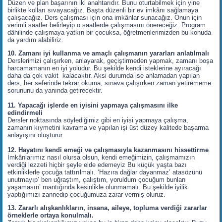
Düzen ve plan başarının iki anahtarıdır. Bunu oturtabilmek için yine
birlikte kolları sıvayacağız. Başta düzenli bir ev imkânı sağlamaya
çalışacağız. Ders çalışması için ona imkânlar sunacağız. Onun için
verimli saatler belirleyip o saatlerde çalışmasını önereceğiz. Program
dâhilinde çalışmaya yatkın bir çocuksa, öğretmenlerimizden bu konuda
da yardım alabiliriz.
10. Zamanı iyi kullanma ve amaçlı çalışmanın yararları anlatılmalı
Derslerimizi çalışırken, anlayarak, geçiştirmeden yapmak, zamanı boşa
harcamamanın en iyi yoludur. Bu şekilde kendi isteklerine ayıracağı
daha da çok vakit kalacaktır. Aksi durumda ise anlamadan yapılan
ders, her seferinde tekrar okuma, sınava çalışırken zaman yetirememe
sorununu da yanında getirecektir.
11. Yapacağı işlerde en iyisini yapmaya çalışmasını ilke
edindirmeli
Dersler noktasında söylediğimiz gibi en iyisi yapmaya çalışma,
zamanın kıymetini kavrama ve yapılan işi üst düzey kalitede başarma
anlayışını oluşturur.
12. Hayatını kendi emeği ve çalışmasıyla kazanmasını hissettirme
İmkânlarımız nasıl olursa olsun, kendi emeğimizin, çalışmamızın
verdiği lezzeti hiçbir şeyle elde edemeyiz Bu küçük yaşta bazı
etkinliklerle çocuğa tattırılmalı. ‘Hazıra dağlar dayanmaz’ atasözünü
unutmayıp’ ben uğraştım, çalıştım, yoruldum çocuğum bunları
yaşamasın’ mantığında kesinlikle olunmamalı. Bu şekilde iyilik
yaptığımızı zannedip çocuğumuza zarar vermiş oluruz.
13. Zararlı alışkanlıkların, insana, aileye, topluma verdiği zararlar
örneklerle ortaya konulmalı.