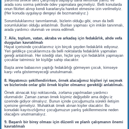
yardımla birlikte ders çalışmaya başlayıp daha ilerisinde yalnız ve
arada soru sorma şeklinde ödev yapmalara geçmeliyiz. Belli konularda
onun fikirleri alınıp kendi kararlarıyla hareket etmesine izin verilmeliyiz.
(Her konuda uygulayıp dengeyi de bozmamalıyız.)
Sorumluluklarımız tanımlanmalı, bizlerin olduğu gibi, onun da belli
sorumlulukları olduğu anlatılmalı. Bunları yapması için imkân tanınmalı,
arada yardımcı olunmalı ve onora edilmeli.
7. Aile, toplum, vatan, akraba ve arkadaş için fedakârlık, ahde vefa
duyguları kavratılmalı
Hayat içerisinde çocuklarımız için birçok şeyden fedakârlık ediyoruz.
Yeri geldikçe çocuklarımıza da belli noktalarda fedakârlık yapmaları
gereği anlatılmalı. Her istediği olan, hiçbir şey için fedakârlık yapmayan
çocuklar tatminsiz bir kişiliğe sahip olacaktır.
Başta anne babasının yaptığı fedakârlığı görmeyen çocuk, kimseye
karşı vefa göstermeyeceği unutulmamalı.
8. Hayatımızı şekillendirirken, örnek alacağımız kişileri iyi seçmek
ve bizlerinde onlar gibi örnek kişiler olmamız gerektiği anlatılmalı.
Örnek alınacak kişi noktasında, zorlama yapılmadan yardımcı
olunmalıdır. Zaman zaman örnek kişimiz değişebilir ama doğru iz
üzerinde gidiyor olmalıyız. Bunun içinde çocuğumuzla sürekli iletişim
içerisine girmeliyiz. Muhakkak örnek alınan kişiler olacaktır. Bu
konudaki kayıtsızlığımız çocuğumuzun yanlış şekillenmesine neden
olacağını unutmamalıyız.
9. Başarılı bir birey olması için düzenli ve planlı çalışmanın önemi
kavratılmalı