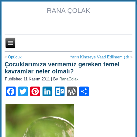
RANA ÇOLAK
«
Öpücük
Yarın Kimseye Vaad Edilmemiştir
»
Çocuklarımıza vermemiz gereken temel
kavramlar neler olmalı?
Published
11 Kasım 2011
|
By
RanaColak
Facebook
Twitter
Pinterest
LinkedIn
Outlook.com
WordPress
Share