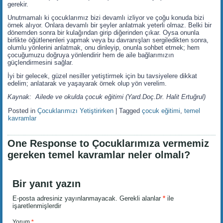
gerekir.
Unutmamalı ki çocuklarımız bizi devamlı izliyor ve çoğu konuda bizi
örnek alıyor. Onlara devamlı bir şeyler anlatmak yeterli olmaz. Belki bir
dönemden sonra bir kulağından girip diğerinden çıkar. Oysa onunla
birlikte öğütlenenleri yapmak veya bu davranışları sergiledikten sonra,
olumlu yönlerini anlatmak, onu dinleyip, onunla sohbet etmek; hem
çocuğumuzu doğruya yönlendirir hem de aile bağlarımızın
güçlendirmesini sağlar.
İyi bir gelecek, güzel nesiller yetiştirmek için bu tavsiyelere dikkat
edelim; anlatarak ve yaşayarak örnek olup yön verelim.
Kaynak: Ailede ve okulda çocuk eğitimi (Yard.Doç.Dr. Halit Ertuğrul)
Posted in
Çocuklarımızı Yetiştirirken
|
Tagged
çocuk eğitimi
,
temel
kavramlar
One Response to Çocuklarımıza vermemiz
gereken temel kavramlar neler olmalı?
Bir yanıt yazın
E-posta adresiniz yayınlanmayacak.
Gerekli alanlar
*
ile
işaretlenmişlerdir
Yorum
*