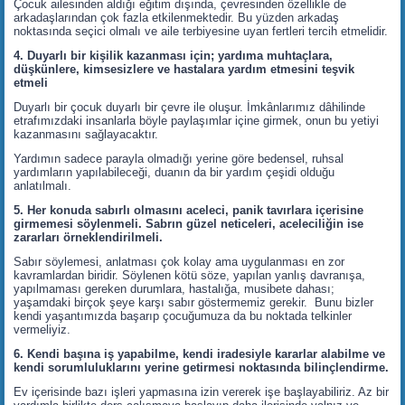
Çocuk ailesinden aldığı eğitim dışında, çevresinden özellikle de
arkadaşlarından çok fazla etkilenmektedir. Bu yüzden arkadaş
noktasında seçici olmalı ve aile terbiyesine uyan fertleri tercih etmelidir.
4. Duyarlı bir kişilik kazanması için; yardıma muhtaçlara,
düşkünlere, kimsesizlere ve hastalara yardım etmesini teşvik
etmeli
Duyarlı bir çocuk duyarlı bir çevre ile oluşur. İmkânlarımız dâhilinde
etrafımızdaki insanlarla böyle paylaşımlar içine girmek, onun bu yetiyi
kazanmasını sağlayacaktır.
Yardımın sadece parayla olmadığı yerine göre bedensel, ruhsal
yardımların yapılabileceği, duanın da bir yardım çeşidi olduğu
anlatılmalı.
5. Her konuda sabırlı olmasını aceleci, panik tavırlara içerisine
girmemesi söylenmeli. Sabrın güzel neticeleri, aceleciliğin ise
zararları örneklendirilmeli.
Sabır söylemesi, anlatması çok kolay ama uygulanması en zor
kavramlardan biridir. Söylenen kötü söze, yapılan yanlış davranışa,
yapılmaması gereken durumlara, hastalığa, musibete dahası;
yaşamdaki birçok şeye karşı sabır göstermemiz gerekir. Bunu bizler
kendi yaşantımızda başarıp çocuğumuza da bu noktada telkinler
vermeliyiz.
6. Kendi başına iş yapabilme, kendi iradesiyle kararlar alabilme ve
kendi sorumluluklarını yerine getirmesi noktasında bilinçlendirme.
Ev içerisinde bazı işleri yapmasına izin vererek işe başlayabiliriz. Az bir