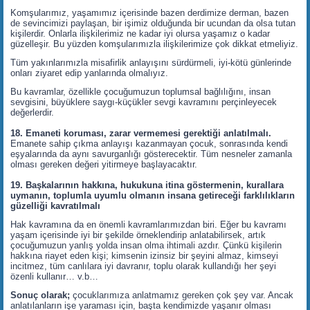
Komşularımız, yaşamımız içerisinde bazen derdimize derman, bazen
de sevincimizi paylaşan, bir işimiz olduğunda bir ucundan da olsa tutan
kişilerdir. Onlarla ilişkilerimiz ne kadar iyi olursa yaşamız o kadar
güzelleşir. Bu yüzden komşularımızla ilişkilerimize çok dikkat etmeliyiz.
Tüm yakınlarımızla misafirlik anlayışını sürdürmeli, iyi-kötü günlerinde
onları ziyaret edip yanlarında olmalıyız.
Bu kavramlar, özellikle çocuğumuzun toplumsal bağlılığını, insan
sevgisini, büyüklere saygı-küçükler sevgi kavramını perçinleyecek
değerlerdir.
18. Emaneti koruması, zarar vermemesi gerektiği anlatılmalı.
Emanete sahip çıkma anlayışı kazanmayan çocuk, sonrasında kendi
eşyalarında da aynı savurganlığı gösterecektir. Tüm nesneler zamanla
olması gereken değeri yitirmeye başlayacaktır.
19. Başkalarının hakkına, hukukuna itina göstermenin, kurallara
uymanın, toplumla uyumlu olmanın insana getireceği farklılıkların
güzelliği kavratılmalı
Hak kavramına da en önemli kavramlarımızdan biri. Eğer bu kavramı
yaşam içerisinde iyi bir şekilde örneklendirip anlatabilirsek, artık
çocuğumuzun yanlış yolda insan olma ihtimali azdır. Çünkü kişilerin
hakkına riayet eden kişi; kimsenin izinsiz bir şeyini almaz, kimseyi
incitmez, tüm canlılara iyi davranır, toplu olarak kullandığı her şeyi
özenli kullanır… v.b…
Sonuç olarak;
çocuklarımıza anlatmamız gereken çok şey var. Ancak
anlatılanların işe yaraması için, başta kendimizde yaşanır olması