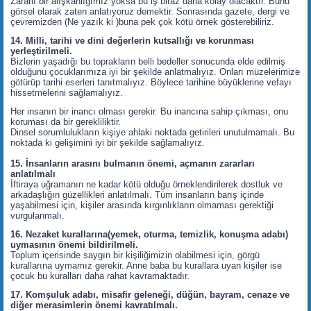
Zararlı bir alışkanlığımız yoksa bu iş biraz daha kolay olacaktır. Bunu
görsel olarak zaten anlatıyoruz demektir. Sonrasında gazete, dergi ve
çevremizden (Ne yazık ki )buna pek çok kötü örnek gösterebiliriz.
14. Milli, tarihi ve dini değerlerin kutsallığı ve korunması
yerleştirilmeli.
Bizlerin yaşadığı bu toprakların belli bedeller sonucunda elde edilmiş
olduğunu çocuklarımıza iyi bir şekilde anlatmalıyız. Onları müzelerimize
götürüp tarihi eserleri tanıtmalıyız. Böylece tarihine büyüklerine vefayı
hissetmelerini sağlamalıyız.
Her insanın bir inancı olması gerekir. Bu inancına sahip çıkması, onu
koruması da bir gerekliliktir.
Dinsel sorumlulukların kişiye ahlaki noktada getirileri unutulmamalı. Bu
noktada ki gelişimini iyi bir şekilde sağlamalıyız.
15. İnsanların arasını bulmanın önemi, açmanın zararları
anlatılmalı
İftiraya uğramanın ne kadar kötü olduğu örneklendirilerek dostluk ve
arkadaşlığın güzellikleri anlatılmalı. Tüm insanların barış içinde
yaşabilmesi için, kişiler arasında kırgınlıkların olmaması gerektiği
vurgulanmalı.
16. Nezaket kurallarına(yemek, oturma, temizlik, konuşma adabı)
uymasının önemi bildirilmeli.
Toplum içerisinde saygın bir kişiliğimizin olabilmesi için, görgü
kurallarına uymamız gerekir. Anne baba bu kurallara uyan kişiler ise
çocuk bu kuralları daha rahat kavramaktadır.
17. Komşuluk adabı, misafir geleneği, düğün, bayram, cenaze ve
diğer merasimlerin önemi kavratılmalı.