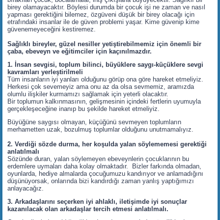
birey olamayacaktır. Böylesi durumda bir çocuk işi ne zaman ve nasıl
yapması gerektiğini bilemez, özgüveni düşük bir birey olacağı için
etrafındaki insanlar ile de güven problemi yaşar. Kime güvenip kime
güvenemeyeceğini kestiremez.
Sağlıklı bireyler, güzel nesiller yetiştirebilmemiz için önemli bir
çaba, ebeveyn ve eğitimciler için kaçınılmazdır.
1. İnsan sevgisi, toplum bilinci, büyüklere saygı-küçüklere sevgi
kavramları yerleştirilmeli
Tüm insanların iyi yanları olduğunu görüp ona göre hareket etmeliyiz.
Herkesi çok sevemeyiz ama onu az da olsa sevmemiz, aramızda
olumlu ilişkiler kurmamızı sağlamak için yeterli olacaktır.
Bir toplumun kalkınmasının, gelişmesinin içindeki fertlerin uyumuyla
gerçekleşeceğine inanıp bu şekilde hareket etmeliyiz.
Büyüğüne saygısı olmayan, küçüğünü sevmeyen toplumların
merhametten uzak, bozulmuş toplumlar olduğunu unutmamalıyız.
2. Verdiği sözde durma, her koşulda yalan söylememesi gerektiği
anlatılmalı
Sözünde duran, yalan söylemeyen ebeveynlerin çocuklarının bu
erdemlere uymaları daha kolay olmaktadır. Bizler farkında olmadan,
oyunlarda, hediye almalarda çocuğumuzu kandırıyor ve anlamadığını
düşünüyorsak, onlarında bizi kandırdığı zaman yanlış yaptığımızı
anlayacağız.
3. Arkadaşlarını seçerken iyi ahlaklı, iletişimde iyi sonuçlar
kazanılacak olan arkadaşlar tercih etmesi anlatılmalı.