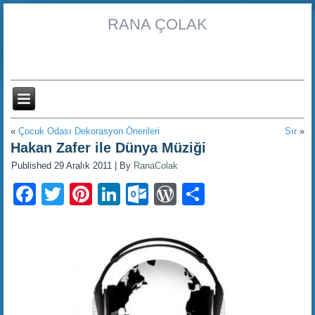
RANA ÇOLAK
«
Çocuk Odası Dekorasyon Önerileri
Sır
»
Hakan Zafer ile Dünya Müziği
Published
29 Aralık 2011
|
By
RanaColak
Facebook
Twitter
Pinterest
LinkedIn
Outlook.com
WordPress
Share