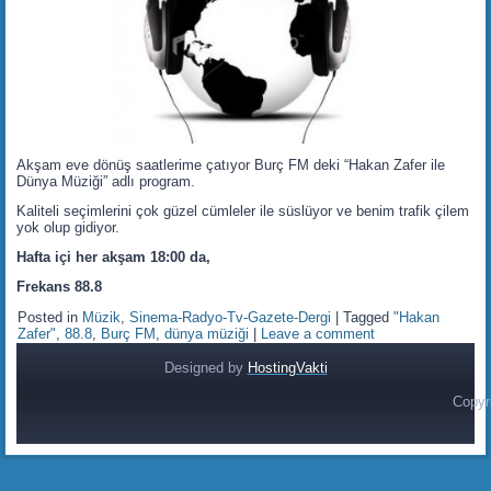
Akşam eve dönüş saatlerime çatıyor Burç FM deki “Hakan Zafer ile
Dünya Müziği” adlı program.
Kaliteli seçimlerini çok güzel cümleler ile süslüyor ve benim trafik çilem
yok olup gidiyor.
Hafta içi her akşam 18:00 da,
Frekans 88.8
Posted in
Müzik
,
Sinema-Radyo-Tv-Gazete-Dergi
|
Tagged
"Hakan
Zafer"
,
88.8
,
Burç FM
,
dünya müziği
|
Leave a comment
Designed by
HostingVakti
Copyr