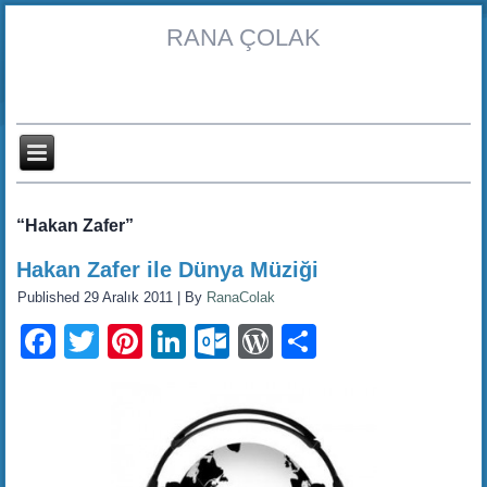
RANA ÇOLAK
“Hakan Zafer”
Hakan Zafer ile Dünya Müziği
Published
29 Aralık 2011
|
By
RanaColak
Facebook
Twitter
Pinterest
LinkedIn
Outlook.com
WordPress
Share