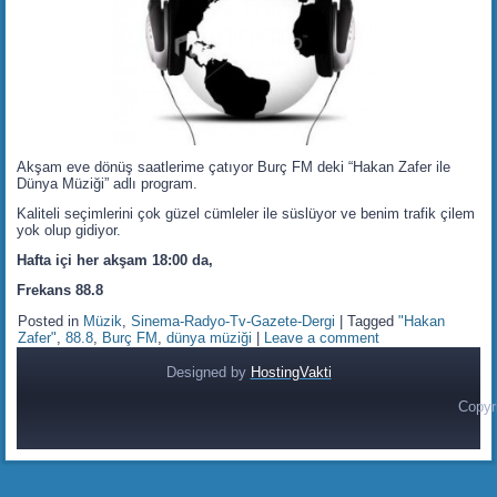
Akşam eve dönüş saatlerime çatıyor Burç FM deki “Hakan Zafer ile
Dünya Müziği” adlı program.
Kaliteli seçimlerini çok güzel cümleler ile süslüyor ve benim trafik çilem
yok olup gidiyor.
Hafta içi her akşam 18:00 da,
Frekans 88.8
Posted in
Müzik
,
Sinema-Radyo-Tv-Gazete-Dergi
|
Tagged
"Hakan
Zafer"
,
88.8
,
Burç FM
,
dünya müziği
|
Leave a comment
Designed by
HostingVakti
Copyr