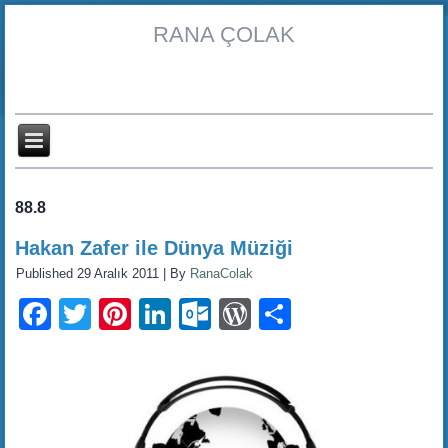
RANA ÇOLAK
88.8
Hakan Zafer ile Dünya Müziği
Published
29 Aralık 2011
|
By
RanaColak
Facebook
Twitter
Pinterest
LinkedIn
Outlook.com
WordPress
Share