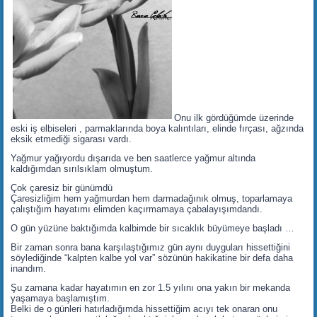
Onu ilk gördüğümde üzerinde
eski iş elbiseleri , parmaklarında boya kalıntıları, elinde fırçası, ağzında
eksik etmediği sigarası vardı.
Yağmur yağıyordu dışarıda ve ben saatlerce yağmur altında
kaldığımdan sırılsıklam olmuştum.
Çok çaresiz bir günümdü
Çaresizliğim hem yağmurdan hem darmadağınık olmuş, toparlamaya
çalıştığım hayatımı elimden kaçırmamaya çabalayışımdandı.
O gün yüzüne baktığımda kalbimde bir sıcaklık büyümeye başladı …
Bir zaman sonra bana karşılaştığımız gün aynı duyguları hissettiğini
söylediğinde “kalpten kalbe yol var” sözünün hakikatine bir defa daha
inandım.
Şu zamana kadar hayatımın en zor 1.5 yılını ona yakın bir mekanda
yaşamaya başlamıştım.
Belki de o günleri hatırladığımda hissettiğim acıyı tek onaran onu