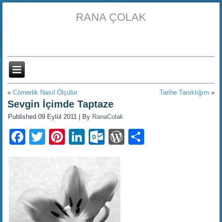
RANA ÇOLAK
«
Cömerlik Nasıl Ölçülür
Tarihe Tanıklığım
»
Sevgin İçimde Taptaze
Published
09 Eylül 2011
|
By
RanaColak
Facebook
Twitter
Pinterest
LinkedIn
Outlook.com
WordPress
Share