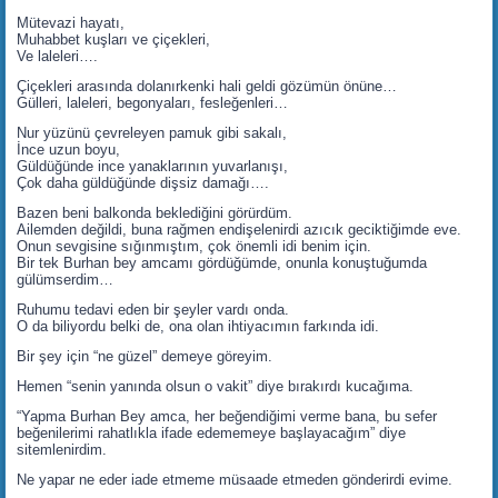
Mütevazi hayatı,
Muhabbet kuşları ve çiçekleri,
Ve laleleri….
Çiçekleri arasında dolanırkenki hali geldi gözümün önüne…
Gülleri, laleleri, begonyaları, fesleğenleri…
Nur yüzünü çevreleyen pamuk gibi sakalı,
İnce uzun boyu,
Güldüğünde ince yanaklarının yuvarlanışı,
Çok daha güldüğünde dişsiz damağı….
Bazen beni balkonda beklediğini görürdüm.
Ailemden değildi, buna rağmen endişelenirdi azıcık geciktiğimde eve.
Onun sevgisine sığınmıştım, çok önemli idi benim için.
Bir tek Burhan bey amcamı gördüğümde, onunla konuştuğumda
gülümserdim…
Ruhumu tedavi eden bir şeyler vardı onda.
O da biliyordu belki de, ona olan ihtiyacımın farkında idi.
Bir şey için “ne güzel” demeye göreyim.
Hemen “senin yanında olsun o vakit” diye bırakırdı kucağıma.
“Yapma Burhan Bey amca, her beğendiğimi verme bana, bu sefer
beğenilerimi rahatlıkla ifade edememeye başlayacağım” diye
sitemlenirdim.
Ne yapar ne eder iade etmeme müsaade etmeden gönderirdi evime.