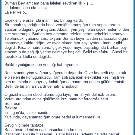
Burhan Bey amcam bana laleleri sevdiren ilk kişi…
İlk lalemi bana eken kişi,
Laleler ve o…
Çiçekleriyle arasında inanılmaz bir bağ vardı.
Bir sabah uyandığımda bana verdiği sarmaşığın tüm yapraklarının
sapsarı olduğunu görmüştüm. Akşam yemyeşil olan çiçek neden birden
bire sararmıştı. Burhan bey amcama telefon açtım sebebini sormaya.
Telefondaki yabancı ses, akşam Burhan beyin aniden rahatsızlandığını,
hastaneye kaldırıldığını ve evde olmadığını söylüyordu. İnanılır gibi
değildi. Kısa bir süre sonra çiçek yeşermeye başladığında Burhan bey
amcamın da sağlığı yerine gelmeye başladı. Belki tevafuktu. Güzel bir
tevafuktu. Belki de değildi…
Birlikte yediğimiz son yemeği hatırlıyorum….
Ramazandı, yine yağmur yağıyordu dışarıda. O ve kıymetli eşi en şık
elbiseleri ile konuğumuzdu. Tam sofrada iken elektrikler kesilmişti ve
ben mumlarla masayı aydınlattığımda hanımına dönüp gülümsemişti.
Belki de bir anıları vardı ve hatırlamışlardı
O güzel insanın ebedi aleme uğurlayışımın 2. yılı dolmak üzere.
Vefatı ardından evine gittiğimde kızı bana bir fotoğraf uzattı.
Son resmi .
Baktım…
Emirgan’da, laleler içinde.
Yüzünde, dayanamadığım ömre bedel gülümsemesi ile.
Sevgin içimde taptaze.
Bana tesir edebilen nadir insanlardandın sen.
Babamın tabiri ile “yaşayan, islami hassasiyetlerini hayatta gerçek