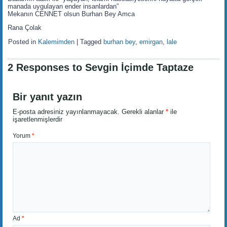
manada uygulayan ender insanlardan”
Mekanın CENNET olsun Burhan Bey Amca
Rana Çolak
Posted in
Kalemimden
|
Tagged
burhan bey
,
emirgan
,
lale
2 Responses to Sevgin İçimde Taptaze
Bir yanıt yazın
E-posta adresiniz yayınlanmayacak.
Gerekli alanlar
*
ile
işaretlenmişlerdir
Yorum
*
Ad
*