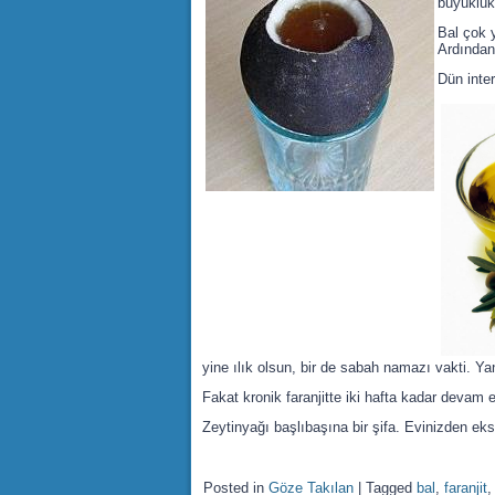
büyüklük
Bal çok 
Ardından
Dün inter
yine ılık olsun, bir de sabah namazı vakti. Ya
Fakat kronik faranjitte iki hafta kadar devam ed
Zeytinyağı başlıbaşına bir şifa. Evinizden ek
Posted in
Göze Takılan
|
Tagged
bal
,
faranjit