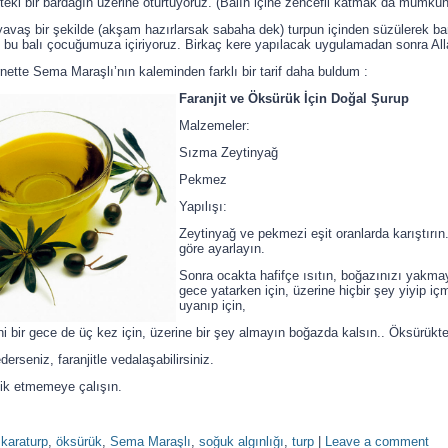
teki bir bardağın üzerine oturtuyoruz. (Balın içine zencefil katmak da mümkün
yavaş bir şekilde (akşam hazırlarsak sabaha dek) turpun içinden süzülerek ba
 bu balı çocuğumuza içiriyoruz. Birkaç kere yapılacak uygulamadan sonra Allah
nette Sema Maraşlı’nın kaleminden farklı bir tarif daha buldum :
Faranjit ve Öksürük İçin Doğal Şurup
Malzemeler:
Sızma Zeytinyağ
Pekmez
Yapılışı:
Zeytinyağ ve pekmezi eşit oranlarda karıştır
göre ayarlayın.
Sonra ocakta hafifçe ısıtın, boğazınızı yakmay
gece yatarken için, üzerine hiçbir şey yiyip iç
uyanıp için,
ni bir gece de üç kez için, üzerine bir şey almayın boğazda kalsın.. Öksürükte 
erseniz, faranjitle vedalaşabilirsiniz.
sik etmemeye çalışın.
,
karaturp
,
öksürük
,
Sema Maraşlı
,
soğuk algınlığı
,
turp
|
Leave a comment