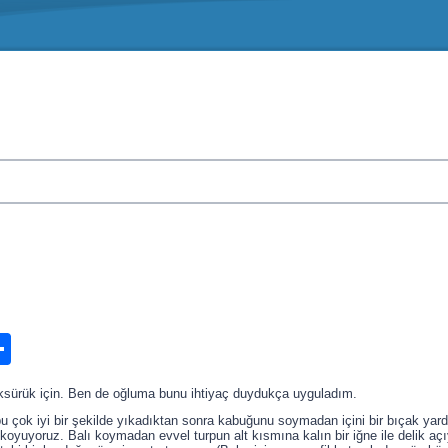
n
ook.com
ordPress
Share
ı öksürük için. Ben de oğluma bunu ihtiyaç duydukça uyguladım.
pu çok iyi bir şekilde yıkadıktan sonra kabuğunu soymadan içini bir bıçak yar
l koyuyoruz. Balı koymadan evvel turpun alt kısmına kalın bir iğne ile delik a