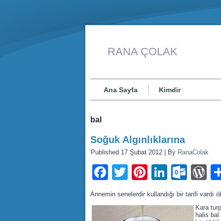
RANA ÇOLAK
Ana Sayfa
Kimdir
bal
Soğuk Algınlıklarına
Published
17 Şubat 2012
|
By
RanaColak
Facebook
Twitter
Pinterest
LinkedI
Outl
W
Annemin senelerdir kullandığı bir tarifi vard
Kara tur
halis ba