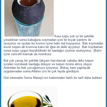
Kara turpu çok iyi bir şekilde
yıkadıktan sonra kabuğunu soymadan içini bir bıçak yardımı ile
oyuyoruz ve oyulan bu kısmın içine halis bal koyuyoruz. Balı koymadan
evvel turpun alt kısmına kalın bir iğne ile delik açıyoruz. Balı koyduktan
sonra turpu uygun büyüklükteki bir bardağın üzerine oturtuyoruz. (Balın
içine zencefil katmak da mümkün)
Bal çok yavaş bir şekilde (akşam hazırlarsak sabaha dek) turpun
içinden süzülerek bardağa doluyor ve turpun özünü almış oluyor.
Ardından bu balı çocuğumuza içiriyoruz. Birkaç kere yapılacak
uygulamadan sonra Allahın izni ile çok fayda görülüyor.
Dün internette Sema Maraşlı’nın kaleminden farklı bir tarif daha buldum
: