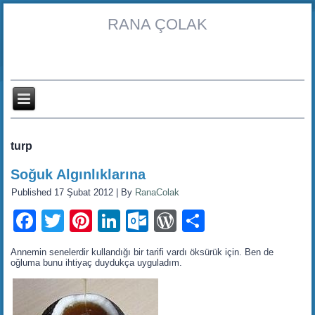
RANA ÇOLAK
turp
Soğuk Algınlıklarına
Published
17 Şubat 2012
|
By
RanaColak
Facebook
Twitter
Pinterest
LinkedIn
Outlook.com
WordPress
Share
Annemin senelerdir kullandığı bir tarifi vardı öksürük için. Ben de
oğluma bunu ihtiyaç duydukça uyguladım.