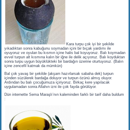
Kara turpu çok iyi bir şekilde
yıkadıktan sonra kabuğunu soymadan içini bir bıçak yardımı ile
oyuyoruz ve oyulan bu kısmın içine halis bal koyuyoruz. Balı koymadan
evvel turpun alt kısmına kalın bir iğne ile delik açıyoruz. Balı koyduktan
sonra turpu uygun büyüklükteki bir bardağın üzerine oturtuyoruz. (Balın
içine zencefil katmak da mümkün)
Bal çok yavaş bir şekilde (akşam hazırlarsak sabaha dek) turpun
içinden süzülerek bardağa doluyor ve turpun özünü almış oluyor.
Ardından bu balı çocuğumuza içiriyoruz. Birkaç kere yapılacak
uygulamadan sonra Allahın izni ile çok fayda görülüyor.
Dün internette Sema Maraşlı’nın kaleminden farklı bir tarif daha buldum
: