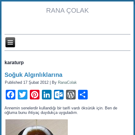
RANA ÇOLAK
karaturp
Soğuk Algınlıklarına
Published
17 Şubat 2012
|
By
RanaColak
Facebook
Twitter
Pinterest
LinkedIn
Outlook.com
WordPress
Share
Annemin senelerdir kullandığı bir tarifi vardı öksürük için. Ben de
oğluma bunu ihtiyaç duydukça uyguladım.