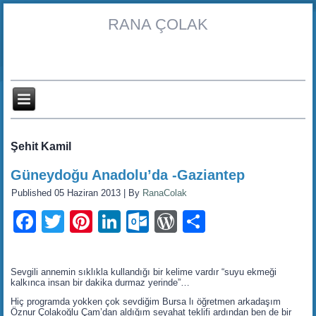
RANA ÇOLAK
Şehit Kamil
Güneydoğu Anadolu’da -Gaziantep
Published
05 Haziran 2013
|
By
RanaColak
Facebook
Twitter
Pinterest
LinkedIn
Outlook.com
WordPress
Share
Sevgili annemin sıklıkla kullandığı bir kelime vardır “suyu ekmeği
kalkınca insan bir dakika durmaz yerinde”…
Hiç programda yokken çok sevdiğim Bursa lı öğretmen arkadaşım
Öznur Çolakoğlu Çam’dan aldığım seyahat teklifi ardından ben de bir