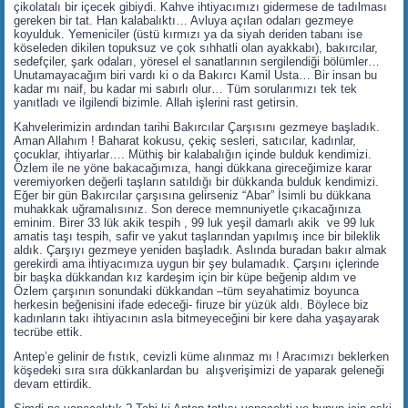
çikolatalı bir içecek gibiydi. Kahve ihtiyacımızı gidermese de tadılması
gereken bir tat. Han kalabalıktı… Avluya açılan odaları gezmeye
koyulduk. Yemeniciler (üstü kırmızı ya da siyah deriden tabanı ise
köseleden dikilen topuksuz ve çok sıhhatli olan ayakkabı), bakırcılar,
sedefçiler, şark odaları, yöresel el sanatlarının sergilendiği bölümler…
Unutamayacağım biri vardı ki o da Bakırcı Kamil Usta… Bir insan bu
kadar mı naif, bu kadar mi sabırlı olur… Tüm sorularımızı tek tek
yanıtladı ve ilgilendi bizimle. Allah işlerini rast getirsin.
Kahvelerimizin ardından tarihi Bakırcılar Çarşısını gezmeye başladık.
Aman Allahım ! Baharat kokusu, çekiç sesleri, satıcılar, kadınlar,
çocuklar, ihtiyarlar…. Müthiş bir kalabalığın içinde bulduk kendimizi.
Özlem ile ne yöne bakacağımıza, hangi dükkana gireceğimize karar
veremiyorken değerli taşların satıldığı bir dükkanda bulduk kendimizi.
Eğer bir gün Bakırcılar çarşısına gelirseniz “Abar” İsimli bu dükkana
muhakkak uğramalısınız. Son derece memnuniyetle çıkacağınıza
eminim. Birer 33 lük akik tespih , 99 luk yeşil damarlı akik ve 99 luk
amatis taşı tespih, safir ve yakut taşlarından yapılmış ince bir bileklik
aldık. Çarşıyı gezmeye yeniden başladık. Aslında buradan bakır almak
gerekirdi ama ihtiyacımıza uygun bir şey bulamadık. Çarşını içlerinde
bir başka dükkandan kız kardeşim için bir küpe beğenip aldım ve
Özlem çarşının sonundaki dükkandan –tüm seyahatimiz boyunca
herkesin beğenisini ifade edeceği- firuze bir yüzük aldı. Böylece biz
kadınların takı ihtiyacının asla bitmeyeceğini bir kere daha yaşayarak
tecrübe ettik.
Antep’e gelinir de fıstık, cevizli küme alınmaz mı ! Aracımızı beklerken
köşedeki sıra sıra dükkanlardan bu alışverişimizi de yaparak geleneği
devam ettirdik.