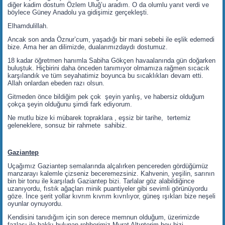
diğer kadim dostum Özlem Uluğ’u aradım. O da olumlu yanıt verdi ve
böylece Güney Anadolu ya gidişimiz gerçekleşti.
Elhamdulillah.
Ancak son anda Öznur’cum, yaşadığı bir mani sebebi ile eşlik edemedi
bize. Ama her an dilimizde, dualarımızdaydı dostumuz.
18 kadar öğretmen hanımla Sabiha Gökçen havaalanında gün doğarken
buluştuk. Hiçbirini daha önceden tanımıyor olmamıza rağmen sıcacık
karşılandık ve tüm seyahatimiz boyunca bu sıcaklıkları devam etti.
Allah onlardan ebeden razı olsun.
Gitmeden önce bildiğim pek çok şeyin yanlış, ve habersiz olduğum
çokça şeyin olduğunu şimdi fark ediyorum.
Ne mutlu bize ki mübarek topraklara , eşsiz bir tarihe, tertemiz
geleneklere, sonsuz bir rahmete sahibiz.
Gaziantep
Uçağımız Gaziantep semalarında alçalırken pencereden gördüğümüz
manzarayı kalemle çizseniz beceremezsiniz. Kahvenin, yeşilin, sarının
bin bir tonu ile karşıladı Gaziantep bizi. Tarlalar göz alabildiğince
uzanıyordu, fıstık ağaçları minik puantiyeler gibi sevimli görünüyordu
göze. İnce şerit yollar kıvrım kıvrım kıvrılıyor, güneş ışıkları bize neşeli
oyunlar oynuyordu.
Kendisini tanıdığım için son derece memnun olduğum, üzerimizde
fazlası ile hakkı bulunan rehberimiz Murat Altınterim bey bizi