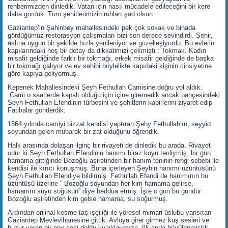
rehberimizden dinledik. Vatan için nasıl mücadele edileceğini bir kere
daha gördük. Tüm şehitlerimizin ruhları şad olsun…
Gaziantep’in Şahinbey mahallesindeki pek çok sokak ve binada
gördüğümüz restorasyon çalışmaları bizi son derece sevindirdi. Şehir,
aslına uygun bir şekilde hızla yenileniyor ve güzelleşiyordu. Bu evlerin
kapılarındaki hoş bir detay da dikkatimizi çekmişti : Tokmak. Kadın
misafir geldiğinde farklı bir tokmağı, erkek misafir geldiğinde de başka
bir tokmağı çalıyor ve ev sahibi böylelikte kapıdaki kişinin cinsiyetine
göre kapıya geliyormuş.
Kepenek Mahallesindeki Şeyh Fethullah Camisine doğru yol aldık.
Cami o saatlerde kapalı olduğu için içine giremedik ancak bahçesindeki
Seyh Fethullah Efendinin türbesini ve şehitlerin kabirlerini ziyaret edip
Fatihalar gönderdik.
1564 yılında camiyi bizzat kendisi yaptıran Şehy Fethullah’ın, seyyid
soyundan gelen mübarek bir zat olduğunu öğrendik.
Halk arasında dolaşan ilginç bir rivayeti de dinledik bu arada. Rivayet
odur ki Seyh Fethullah Efendinin hanımı biraz koyu tenliymiş, bir gün
hamama gittiğinde Bozoğlu aşiretinden bir hanım teninin rengi sebebi ile
kendisi ile kırıcı konuşmuş. Buna içerleyen Şeyhin hanımı üzüntüsünü
Şeyh Fethullah Efendiye bildirmiş. Fethullah Efendi de hanımının bu
üzüntüsü üzerine “ Bozoğlu soyundan her kim hamama gelirse,
hamamın suyu soğusun” diye beddua etmiş. İşte o gün bu gündür
Bozoğlu aşiretinden kim gelse hamama, su soğurmuş.
Ardından orijinal kesme taş işçiliği ile yöresel mimari üslubu yansıtan
Gaziantep Mevlevihanesine gittik. Avluya girer girmez kuş sesleri ve
huzur veren bir ney sesi doldu kulaklarımıza. İlk anda büyülenmiştik