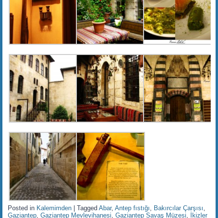
Posted in
Kalemimden
|
Tagged
Abar
,
Antep fıstığı
,
Bakırcılar Çarşısı
,
Gaziantep
,
Gaziantep Mevlevihanesi
,
Gaziantep Savaş Müzesi
,
İkizler