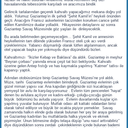
havaalanında tebessümle karşıladı ve aracımıza bindik
Gelincik tarlalarından geçerek kahvaltı yapacağımız mekana doğru yol
aldık. Yolumuz Gaziantep’in ilk şehidi “Şehit Kamil’in” heykeli önünden
geçti. Anacığını Fransız askerlerinin tacizinden korurken canice şehit
edilen Kamilimize dualar yolladık. Hikayesinin detaylarını az sonra
Gaziantep Savaş Müzesinde göz yaşları ile dinleyecektik.
Bu arada belirtmeden geçemeyeceğim… Şehit Kamil ve annesinin
heykellerinin tam dibinde yükselen Fransız oteli çok acı verdi
yüreklerimize. Yabancı düşmanlığı olarak lütfen algılanmasın, ancak
otel yapacak başka yer yokmuydu diye düşündürdü bizleri.
Kahvaltımızı “İkizler Kebap ve Baklava” da aldık. Gaziantep in meşhur
“Beyran çorbası” yanında envai çeşit tat bizi bekliyordu. Kahvaltı
üzerine gelen Antep fıstığı ve has kaymakla yapılmış “Katmer” tatlısı ile
kapanışı yaptık.
Adından otobüsümüze binip Gaziantep Savaş Müzesi’ne yol aldık.
Müze, tarihi Gaziantep evlerinden birindeydi. Gaziantep evlerinin çok
güzel mimari yapısı var. Ana kapıdan girdiğinizde sizi kucaklayan
yemyeşil bir avlu ile karşılaşıyorsunuz . Evlerin tüm pencereleri “hayat”
denen bu avlulara açılıyor ve kadını-erkeği- çoluğu-çocuğu günün
büyük bölümünü bu avluda yaşıyor. Evlerin duvarlarında kuşlar için
yapılmış yuvalar bulunuyor. Mutfak odası alt kattaki odalardan birisi
olarak tahsil ediliyor ve büyük bir ocakta pişiyor yemekler. Savaş
zamanında halkın elinde gıda olarak bulunan her şey bir araya getirilmiş
ve Gaziantep kadınları bu mutfaklarda halka yiyecek ve ekmek
pişirmişler. Unun bitmesine doğru telaşa düşüp “unu nasıl arttırabiliriz”
diye düşündükten sonra zerdali çekirdeklerinin içinde bulunan bademi