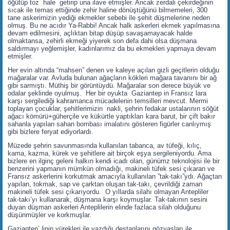
öğütüp toz hale getirip una ilave etmişler. Ancak zerdali çekirdeğinin
sıcak ile temas ettiğinde zehir haline dönüştüğünü bilmemeleri, 300
tane askerimizin yediği ekmekler sebebi ile şehit düşmelerine neden
olmuş. Bu ne acıdır Ya-Rabbi! Ancak halk askerleri ekmek yapılmasına
devam edilmesini, açlıktan bitap düşüp savaşamayacak halde
olmaktansa, zehirli ekmeği yiyerek son defa dahi olsa düşmana
saldırmayı yeğlemişler, kadınlarımız da bu ekmekleri yapmaya devam
etmişler.
Her evin altında “mahsen” denen ve kaleye açılan gizli geçitlerin olduğu
mağaralar var. Avluda bulunan ağaçların kökleri mağara tavanını bir ağ
gibi sarmıştı. Müthiş bir görüntüydü. Mağaralar son derece büyük ve
odalar şeklinde oyulmuş. Her bir oyukta Gaziantep in Fransız lara
karşı sergilediği kahramanca mücadelenin temsilleri mevcut. Mermi
toplayan çocuklar, şehitlerimizin nakli, şehrin fedakar ustalarının söğüt
ağacı kömürü+güherçile ve kükürtle yaptıkları kara barut, bir çift bakır
sahanla yapılan sahan bombası imalatını gösteren figürler canlıymış
gibi bizlere feryat ediyorlardı.
Müzede şehrin savunmasında kullanılan tabanca, av tüfeği, kılıç,
kama, kazma, kürek ve şehitlere ait birçok eşya sergileniyordu. Ama
bizlere en ilginç geleni halkın kendi icadı olan, günümz teknolojisi ile bir
benzerini yapmanın mümkün olmadığı, makineli tüfek sesi çıkaran ve
Fransız askerlerini korkutmak amacıyla kullanılan ”tak-takı”ydı. Ağaçtan
yapılan, tokmak, sap ve çarktan oluşan tak-takı, çevrildiği zaman
makineli tüfek sesi çıkarıyordu. O yıllarda silahı olmayan Antepliler
tak-takı’yı kullanarak, düşmana karşı koymuşlar. Tak-takının sesini
duyan düşman askerleri Anteplilerin elinde fazlaca silah olduğunu
düşünmüşler ve korkmuşlar.
Gaziantep’ linin yürekleri ile yazdığı destanlarını gözyaşları ile