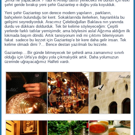
Şimdi ne yapacaktık ? Tabi ki Antep tatlısı yenecekti ve bunun için eski
şehri geride bırakıp yeni şehir Gaziantep e doğru yola koyulduk.
Yeni şehir Gaziantep son derece modern yapıların , parkların,
bahçelerin bulunduğu bir kent. Sokaklarında ilerlerken, hayranlıkla bu
gelişimi seyrediyorduk. Aracımız Çelebioğulları Baklava nın yanında
durdu ve dükkanı doldurduk. Tek bir kelime söyleyeceğim: Çeşitli
yerlerde farklı tatlılar yemişimdir, ama böylesini asla! Ağzıma aldığım ilk
lokmada başım döndü. Artık tansiyonum indi mi çıktımı bilemiyorum
fakat sadece bu lezzet için Gaziantep’e bir kere daha gelir insan. Tek
kelime olmadı dimi ?… Bence destan yazılmalı bu lezzete.
Gaziantep….Bir günde bitmeyecek bir şehirdi ama zamanımız sınırlı
olduğu için Urfa’ya doğru yola çıkmalıydık artık. Daha yolumuzun
üzerinde uğrayacağımız Halfeti vardı.