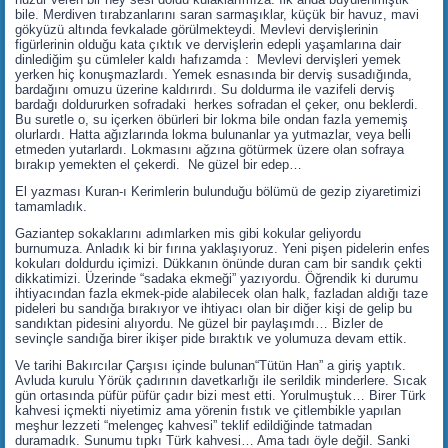
bile. Merdiven tırabzanlarını saran sarmaşıklar, küçük bir havuz, mavi
gökyüzü altında fevkalade görülmekteydi. Mevlevi dervişlerinin
figürlerinin olduğu kata çıktık ve dervişlerin edepli yaşamlarına dair
dinlediğim şu cümleler kaldı hafızamda : Mevlevi dervişleri yemek
yerken hiç konuşmazlardı. Yemek esnasında bir derviş susadığında,
bardağını omuzu üzerine kaldırırdı. Su doldurma ile vazifeli derviş
bardağı doldururken sofradaki herkes sofradan el çeker, onu beklerdi.
Bu suretle o, su içerken öbürleri bir lokma bile ondan fazla yememiş
olurlardı. Hatta ağızlarında lokma bulunanlar ya yutmazlar, veya belli
etmeden yutarlardı. Lokmasını ağzına götürmek üzere olan sofraya
bırakıp yemekten el çekerdi. Ne güzel bir edep…
El yazması Kuran-ı Kerimlerin bulunduğu bölümü de gezip ziyaretimizi
tamamladık.
Gaziantep sokaklarını adımlarken mis gibi kokular geliyordu
burnumuza. Anladık ki bir fırına yaklaşıyoruz. Yeni pişen pidelerin enfes
kokuları doldurdu içimizi. Dükkanın önünde duran cam bir sandık çekti
dikkatimizi. Üzerinde “sadaka ekmeği” yazıyordu. Öğrendik ki durumu
ihtiyacından fazla ekmek-pide alabilecek olan halk, fazladan aldığı taze
pideleri bu sandığa bırakıyor ve ihtiyacı olan bir diğer kişi de gelip bu
sandıktan pidesini alıyordu. Ne güzel bir paylaşımdı… Bizler de
sevinçle sandığa birer ikişer pide bıraktık ve yolumuza devam ettik.
Ve tarihi Bakırcılar Çarşısı içinde bulunan“Tütün Han” a giriş yaptık.
Avluda kurulu Yörük çadırının davetkarlığı ile serildik minderlere. Sıcak
gün ortasında püfür püfür çadır bizi mest etti. Yorulmuştuk… Birer Türk
kahvesi içmekti niyetimiz ama yörenin fıstık ve çitlembikle yapılan
meşhur lezzeti “melengeç kahvesi” teklif edildiğinde tatmadan
duramadık. Sunumu tıpkı Türk kahvesi… Ama tadı öyle değil. Sanki