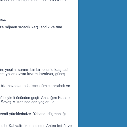
muz.
za rağmen sıcacık karşılandık ve tüm
şilin, sarının bin bir tonu ile karşıladı
rit yollar kıvrım kıvrım kıvrılıyor, güneş
 bizi havaalanında tebessümle karşıladı ve
n” heykeli önünden geçti. Anacığını Fransız
ep Savaş Müzesinde göz yaşları ile
verdi yüreklerimize. Yabancı düşmanlığı
rdu. Kahvaltı üzerine gelen Antep fıstığı ve