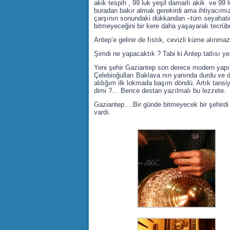
akik tespih , 99 luk yeşil damarlı akik ve 99 
buradan bakır almak gerekirdi ama ihtiyacımı
çarşının sonundaki dükkandan –tüm seyahatimiz
bitmeyeceğini bir kere daha yaşayarak tecrübe
Antep’e gelinir de fıstık, cevizli küme alınm
Şimdi ne yapacaktık ? Tabi ki Antep tatlısı ye
Yeni şehir Gaziantep son derece modern yapılar
Çelebioğulları Baklava nın yanında durdu ve dü
aldığım ilk lokmada başım döndü. Artık tansiy
dimi ?… Bence destan yazılmalı bu lezzete.
Gaziantep….Bir günde bitmeyecek bir şehirdi 
vardı.