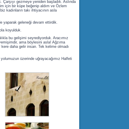
ldık. Çarşıyı gezmeye yeniden başladık. Aslında
şim için bir küpe beğenip aldım ve Özlem
z kadınların takı ihtiyacının asla
de yaparak geleneği devam ettirdik.
yola koyulduk.
nlıkla bu gelişimi seyrediyorduk. Aracımız
r yemişimdir, ama böylesini asla! Ağzıma
 kere daha gelir insan. Tek kelime olmadı
a yolumuzun üzerinde uğrayacağımız Halfeti