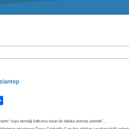
ziantep
n
ook.com
ordPress
Share
e vardır “suyu ekmeği kalkınca insan bir dakika durmaz yerinde”…
öğretmen arkadaşım Öznur Çolakoğlu Çam’dan aldığım seyahat teklifi ardınd