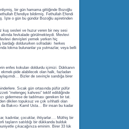
tenliymiş, bir gün hamama gittiğinde Bozoğlu
thullah Efendiye bildirmiş. Fethullah Efendi
 İşte o gün bu gündür Bozoğlu aşiretinden
z kuş sesleri ve huzur veren bir ney sesi
ü altında fevkalade görülmekteydi. Mevlevi
 Mevlevi dervişleri yemek yerken hiç
iş bardağı doldururken sofradaki herkes
rında lokma bulunanlar ya yutmazlar, veya belli
erin enfes kokuları doldurdu içimizi. Dükkanın
 ekmek-pide alabilecek olan halk, fazladan
 paylaşımdı… Bizler de sevinçle sandığa birer
 minderlere. Sıcak gün ortasında püfür püfür
zzeti “melengeç kahvesi” teklif edildiğinde
zı gidermese de tadılması gereken bir tat.
en dikilen topuksuz ve çok sıhhatli olan
i o da Bakırcı Kamil Usta… Bir insan bu kadar
, kadınlar, çocuklar, ihtiyarlar…. Müthiş bir
i taşların satıldığı bir dükkanda bulduk
uniyetle çıkacağınıza eminim. Birer 33 lük