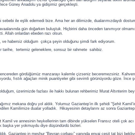
ylece Güney Anadolu ya gidişimiz gerçekleşti.
 sebebi ile eşlik edemedi bize. Ama her an dilimizde, dualarımızdaydı dostu
vaalanında gün doğarken buluştuk. Hiçbirini daha önceden tanımıyor olmamı
i. Allah onlardan ebeden razı olsun.
, ve habersiz olduğum çokça şeyin olduğunu şimdi fark ediyorum.
ir tarihe, tertemiz geleneklere, sonsuz bir rahmete sahibiz.
ncereden gördüğümüz manzarayı kalemle çizseniz beceremezsiniz. Kahvenin, ye
ıyordu, fıstık ağaçları minik puantiyeler gibi sevimli görünüyordu göze. İnce şe
lduğum, üzerimizde fazlası ile hakkı bulunan rehberimiz Murat Altınterim bey
ağımız mekana doğru yol aldık. Yolumuz Gaziantep’in ilk şehidi “Şehit Kamil’i
 edilen Kamilimize dualar yolladık. Hikayesinin detaylarını az sonra Gaziant
mil ve annesinin heykellerinin tam dibinde yükselen Fransız oteli çok acı 
ak başka yer yokmuydu diye düşündürdü bizleri.
dık. Gaziantep in meşhur “Beyran çorbası” yanında envai çeşit tat bizi bekliyo