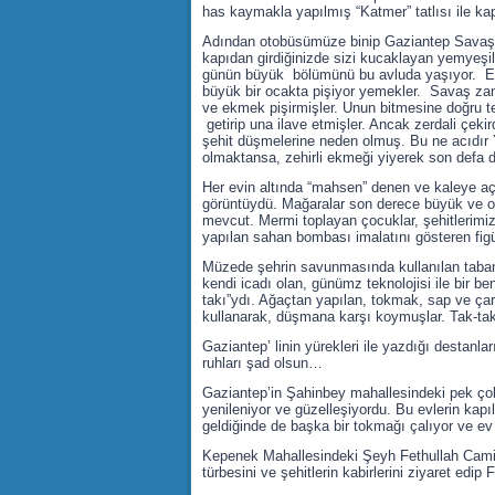
has kaymakla yapılmış “Katmer” tatlısı ile ka
Adından otobüsümüze binip Gaziantep Savaş Mü
kapıdan girdiğinizde sizi kucaklayan yemyeşil 
günün büyük bölümünü bu avluda yaşıyor. Evleri
büyük bir ocakta pişiyor yemekler. Savaş zama
ve ekmek pişirmişler. Unun bitmesine doğru te
getirip una ilave etmişler. Ancak zerdali çeki
şehit düşmelerine neden olmuş. Bu ne acıdır
olmaktansa, zehirli ekmeği yiyerek son defa 
Her evin altında “mahsen” denen ve kaleye açıl
görüntüydü. Mağaralar son derece büyük ve od
mevcut. Mermi toplayan çocuklar, şehitlerimizi
yapılan sahan bombası imalatını gösteren figürl
Müzede şehrin savunmasında kullanılan tabanca
kendi icadı olan, günümz teknolojisi ile bir 
takı”ydı. Ağaçtan yapılan, tokmak, sap ve çark
kullanarak, düşmana karşı koymuşlar. Tak-tak
Gaziantep’ linin yürekleri ile yazdığı destanla
ruhları şad olsun…
Gaziantep’in Şahinbey mahallesindeki pek çok
yenileniyor ve güzelleşiyordu. Bu evlerin kapı
geldiğinde de başka bir tokmağı çalıyor ve ev 
Kepenek Mahallesindeki Şeyh Fethullah Camisi
türbesini ve şehitlerin kabirlerini ziyaret edip