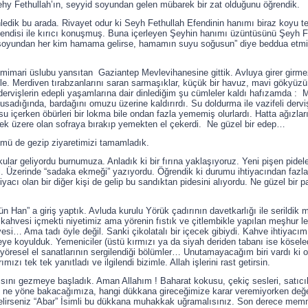
Şehy Fethullah’ın, seyyid soyundan gelen mübarek bir zat olduğunu öğrendik.
dinledik bu arada. Rivayet odur ki Seyh Fethullah Efendinin hanımı biraz koyu 
e kendisi ile kırıcı konuşmuş. Buna içerleyen Şeyhin hanımı üzüntüsünü Şeyh Fe
soyundan her kim hamama gelirse, hamamın suyu soğusun” diye beddua etmiş.
el mimari üslubu yansıtan Gaziantep Mevlevihanesine gittik. Avluya girer girme
ile. Merdiven tırabzanlarını saran sarmaşıklar, küçük bir havuz, mavi gökyüz
ve dervişlerin edepli yaşamlarına dair dinlediğim şu cümleler kaldı hafızamda :
sadığında, bardağını omuzu üzerine kaldırırdı. Su doldurma ile vazifeli derv
 su içerken öbürleri bir lokma bile ondan fazla yememiş olurlardı. Hatta ağızla
ek üzere olan sofraya bırakıp yemekten el çekerdi. Ne güzel bir edep…
ümü de gezip ziyaretimizi tamamladık.
lar geliyordu burnumuza. Anladık ki bir fırına yaklaşıyoruz. Yeni pişen pidel
i. Üzerinde “sadaka ekmeği” yazıyordu. Öğrendik ki durumu ihtiyacından fazla
tiyacı olan bir diğer kişi de gelip bu sandıktan pidesini alıyordu. Ne güzel bir
ün Han” a giriş yaptık. Avluda kurulu Yörük çadırının davetkarlığı ile serildik
kahvesi içmekti niyetimiz ama yörenin fıstık ve çitlembikle yapılan meşhur le
… Ama tadı öyle değil. Sanki çikolatalı bir içecek gibiydi. Kahve ihtiyacımı
e koyulduk. Yemeniciler (üstü kırmızı ya da siyah deriden tabanı ise köseled
ı, yöresel el sanatlarının sergilendiği bölümler… Unutamayacağım biri vardı k
ızı tek tek yanıtladı ve ilgilendi bizimle. Allah işlerini rast getirsin.
ısını gezmeye başladık. Aman Allahım ! Baharat kokusu, çekiç sesleri, satıcılar
e ne yöne bakacağımıza, hangi dükkana gireceğimize karar veremiyorken değerl
 gelirseniz “Abar” İsimli bu dükkana muhakkak uğramalısınız. Son derece memn