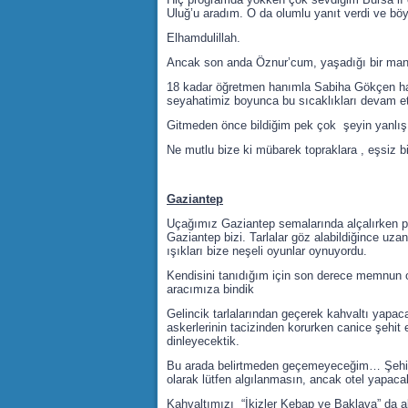
Uluğ’u aradım. O da olumlu yanıt verdi ve bö
Elhamdulillah.
Ancak son anda Öznur’cum, yaşadığı bir mani
18 kadar öğretmen hanımla Sabiha Gökçen ha
seyahatimiz boyunca bu sıcaklıkları devam ett
Gitmeden önce bildiğim pek çok şeyin yanlış
Ne mutlu bize ki mübarek topraklara , eşsiz b
Gaziantep
Uçağımız Gaziantep semalarında alçalırken pe
Gaziantep bizi. Tarlalar göz alabildiğince uzan
ışıkları bize neşeli oyunlar oynuyordu.
Kendisini tanıdığım için son derece memnun o
aracımıza bindik
Gelincik tarlalarından geçerek kahvaltı yapac
askerlerinin tacizinden korurken canice şehit
dinleyecektik.
Bu arada belirtmeden geçemeyeceğim… Şehit Ka
olarak lütfen algılanmasın, ancak otel yapac
Kahvaltımızı “İkizler Kebap ve Baklava” da al