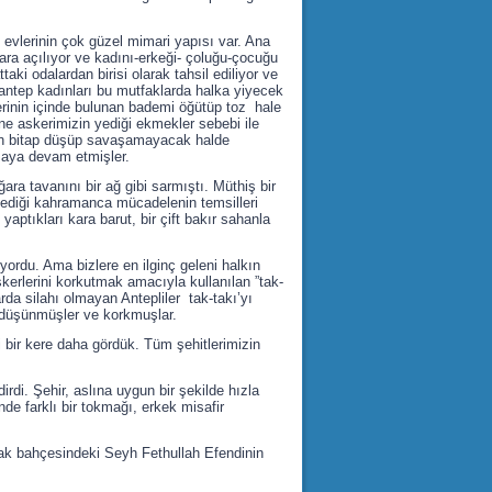
evlerinin çok güzel mimari yapısı var. Ana
lara açılıyor ve kadını-erkeği- çoluğu-çocuğu
i odalardan birisi olarak tahsil ediliyor ve
antep kadınları bu mutfaklarda halka yiyecek
lerinin içinde bulunan bademi öğütüp toz hale
ane askerimizin yediği ekmekler sebebi ile
tan bitap düşüp savaşamayacak halde
maya devam etmişler.
ara tavanını bir ağ gibi sarmıştı. Müthiş bir
lediği kahramanca mücadelenin temsilleri
aptıkları kara barut, bir çift bakır sahanla
ordu. Ama bizlere en ilginç geleni halkın
kerlerini korkutmak amacıyla kullanılan ”tak-
rda silahı olmayan Antepliler tak-takı’yı
u düşünmüşler ve korkmuşlar.
ni bir kere daha gördük. Tüm şehitlerimizin
di. Şehir, aslına uygun bir şekilde hızla
nde farklı bir tokmağı, erkek misafir
cak bahçesindeki Seyh Fethullah Efendinin