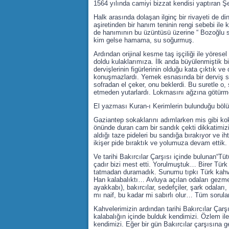
1564 yılında camiyi bizzat kendisi yaptıran 
Halk arasında dolaşan ilginç bir rivayeti de 
aşiretinden bir hanım teninin rengi sebebi il
de hanımının bu üzüntüsü üzerine “ Bozoğlu 
kim gelse hamama, su soğurmuş.
Ardından orijinal kesme taş işçiliği ile yöres
doldu kulaklarımıza. İlk anda büyülenmiştik b
dervişlerinin figürlerinin olduğu kata çıktık 
konuşmazlardı. Yemek esnasında bir derviş su
sofradan el çeker, onu beklerdi. Bu suretle o,
etmeden yutarlardı. Lokmasını ağzına götürm
El yazması Kuran-ı Kerimlerin bulunduğu böl
Gaziantep sokaklarını adımlarken mis gibi koku
önünde duran cam bir sandık çekti dikkatimiz
aldığı taze pideleri bu sandığa bırakıyor ve ih
ikişer pide bıraktık ve yolumuza devam ettik.
Ve tarihi Bakırcılar Çarşısı içinde bulunan“Tüt
çadır bizi mest etti. Yorulmuştuk… Birer Türk 
tatmadan duramadık. Sunumu tıpkı Türk kahvesi
Han kalabalıktı… Avluya açılan odaları gezmey
ayakkabı), bakırcılar, sedefçiler, şark odalar
mı naif, bu kadar mi sabırlı olur… Tüm sorularım
Kahvelerimizin ardından tarihi Bakırcılar Çarş
kalabalığın içinde bulduk kendimizi. Özlem il
kendimizi. Eğer bir gün Bakırcılar çarşısına