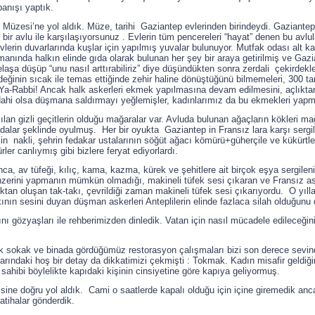
panışı yaptık.
zesi’ne yol aldık. Müze, tarihi Gaziantep evlerinden birindeydi. Gaziantep 
bir avlu ile karşılaşıyorsunuz . Evlerin tüm pencereleri “hayat” denen bu avlu
n duvarlarında kuşlar için yapılmış yuvalar bulunuyor. Mutfak odası alt kattak
nında halkın elinde gıda olarak bulunan her şey bir araya getirilmiş ve Gazi
laşa düşüp “unu nasıl arttırabiliriz” diye düşündükten sonra zerdali çekirdek
rdeğinin sıcak ile temas ettiğinde zehir haline dönüştüğünü bilmemeleri, 300 t
 Ya-Rabbi! Ancak halk askerleri ekmek yapılmasına devam edilmesini, açlık
dahi olsa düşmana saldırmayı yeğlemişler, kadınlarımız da bu ekmekleri yap
an gizli geçitlerin olduğu mağaralar var. Avluda bulunan ağaçların kökleri mağ
alar şeklinde oyulmuş. Her bir oyukta Gaziantep in Fransız lara karşı sergi
n nakli, şehrin fedakar ustalarının söğüt ağacı kömürü+güherçile ve kükürtle y
er canlıymış gibi bizlere feryat ediyorlardı.
, av tüfeği, kılıç, kama, kazma, kürek ve şehitlere ait birçok eşya sergileniy
benzerini yapmanın mümkün olmadığı, makineli tüfek sesi çıkaran ve Fransız as
tan oluşan tak-takı, çevrildiği zaman makineli tüfek sesi çıkarıyordu. O yılla
ının sesini duyan düşman askerleri Anteplilerin elinde fazlaca silah olduğun
rını gözyaşları ile rehberimizden dinledik. Vatan için nasıl mücadele edileceği
 sokak ve binada gördüğümüz restorasyon çalışmaları bizi son derece sevindir
larındaki hoş bir detay da dikkatimizi çekmişti : Tokmak. Kadın misafir geldiği
sahibi böylelikte kapıdaki kişinin cinsiyetine göre kapıya geliyormuş.
ne doğru yol aldık. Cami o saatlerde kapalı olduğu için içine giremedik an
 Fatihalar gönderdik.