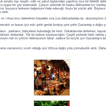
luk amatis taşı tespih, safir ve yakut taşlarından yapılmış ince bir bileklik a
za uygun bir şey bulamadık. Çarşını içlerinde bir başka dükkandan kız karde
 boyunca herkesin beğenisini ifade edeceği- firuze bir yüzük aldı. Böylece bi
 ettik.
az mı ! Aracımızı beklerken köşedeki sıra sıra dükkanlardan bu alışverişimizi 
necekti ve bunun için eski şehri geride bırakıp yeni şehir Gaziantep e doğru 
ın , parkların, bahçelerin bulunduğu bir kent. Sokaklarında ilerlerken, hayra
kkanı doldurduk. Tek bir kelime söyleyeceğim: Çeşitli yerlerde farklı tatlıla
onum indi mi çıktımı bilemiyorum fakat sadece bu lezzet için Gaziantep’e bir
ama zamanımız sınırlı olduğu için Urfa’ya doğru yola çıkmalıydık artık. Dah