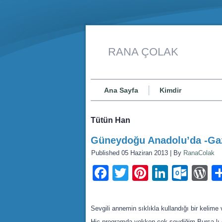
RANA ÇOLAK
Ana Sayfa
Kimdir
Tütün Han
Güneydoğu Anadolu’da -Ga
Published
05 Haziran 2013
|
By
RanaColak
Facebook
Twitter
Pinterest
LinkedI
Outl
W
Sevgili annemin sıklıkla kullandığı bir kelim
Hiç programda yokken çok sevdiğim Bursa lı 