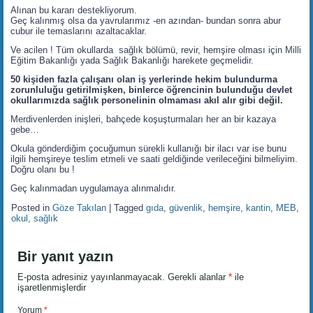
Alınan bu kararı destekliyorum.
Geç kalınmış olsa da yavrularımız -en azından- bundan sonra abur
cubur ile temaslarını azaltacaklar.
Ve acilen ! Tüm okullarda sağlık bölümü, revir, hemşire olması için Milli
Eğitim Bakanlığı yada Sağlık Bakanlığı harekete geçmelidir.
50 kişiden fazla çalışanı olan iş yerlerinde hekim bulundurma
zorunluluğu getirilmişken, binlerce öğrencinin bulunduğu devlet
okullarımızda sağlık personelinin olmaması akıl alır gibi değil.
Merdivenlerden inişleri, bahçede koşuşturmaları her an bir kazaya
gebe…
Okula gönderdiğim çocuğumun sürekli kullanığı bir ilacı var ise bunu
ilgili hemşireye teslim etmeli ve saati geldiğinde verileceğini bilmeliyim.
Doğru olanı bu !
Geç kalınmadan uygulamaya alınmalıdır.
Posted in
Göze Takılan
|
Tagged
gıda
,
güvenlik
,
hemşire
,
kantin
,
MEB
,
okul
,
sağlık
Bir yanıt yazın
E-posta adresiniz yayınlanmayacak.
Gerekli alanlar
*
ile
işaretlenmişlerdir
Yorum
*