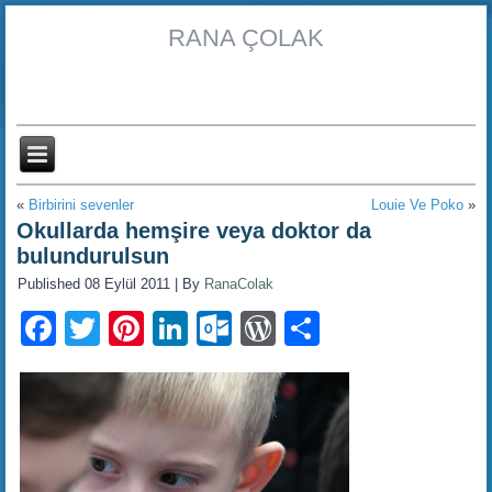
RANA ÇOLAK
«
Birbirini sevenler
Louie Ve Poko
»
Okullarda hemşire veya doktor da
bulundurulsun
Published
08 Eylül 2011
|
By
RanaColak
Facebook
Twitter
Pinterest
LinkedIn
Outlook.com
WordPress
Share