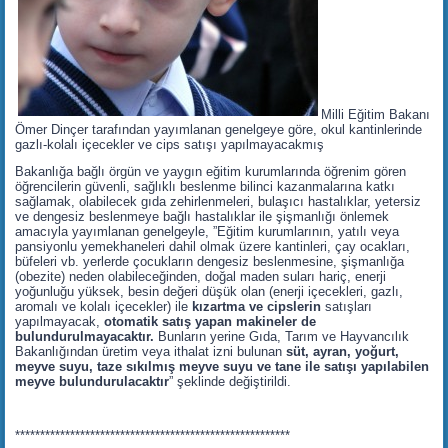
Milli Eğitim Bakanı
Ömer Dinçer tarafından yayımlanan genelgeye göre, okul kantinlerinde
gazlı-kolalı içecekler ve cips satışı yapılmayacakmış
Bakanlığa bağlı örgün ve yaygın eğitim kurumlarında öğrenim gören
öğrencilerin güvenli, sağlıklı beslenme bilinci kazanmalarına katkı
sağlamak, olabilecek gıda zehirlenmeleri, bulaşıcı hastalıklar, yetersiz
ve dengesiz beslenmeye bağlı hastalıklar ile şişmanlığı önlemek
amacıyla yayımlanan genelgeyle, ”Eğitim kurumlarının, yatılı veya
pansiyonlu yemekhaneleri dahil olmak üzere kantinleri, çay ocakları,
büfeleri vb. yerlerde çocukların dengesiz beslenmesine, şişmanlığa
(obezite) neden olabileceğinden, doğal maden suları hariç, enerji
yoğunluğu yüksek, besin değeri düşük olan (enerji içecekleri, gazlı,
aromalı ve kolalı içecekler) ile
kızartma ve cipslerin
satışları
yapılmayacak,
otomatik satış yapan makineler de
bulundurulmayacaktır.
Bunların yerine Gıda, Tarım ve Hayvancılık
Bakanlığından üretim veya ithalat izni bulunan
süt, ayran, yoğurt,
meyve suyu, taze sıkılmış meyve suyu ve tane ile satışı yapılabilen
meyve bulundurulacaktır
” şeklinde değiştirildi.
*******************************************************